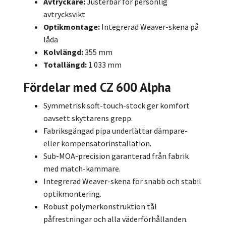
Avtryckare:
Justerbar för personlig
avtrycksvikt
Optikmontage:
Integrerad Weaver-skena på
låda
Kolvlängd:
355 mm
Totallängd:
1 033 mm
Fördelar med CZ 600 Alpha
Symmetrisk soft-touch-stock ger komfort
oavsett skyttarens grepp.
Fabriksgängad pipa underlättar dämpare-
eller kompensatorinstallation.
Sub-MOA-precision garanterad från fabrik
med match-kammare.
Integrerad Weaver-skena för snabb och stabil
optikmontering.
Robust polymerkonstruktion tål
påfrestningar och alla väderförhållanden.