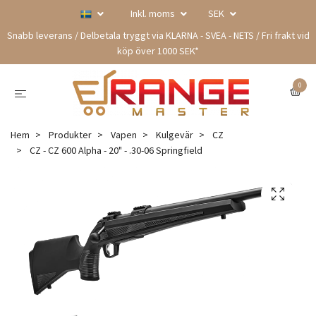
Inkl. moms
SEK
Snabb leverans / Delbetala tryggt via KLARNA - SVEA - NETS / Fri frakt vid
köp över 1000 SEK*
0
Hem
Produkter
Vapen
Kulgevär
CZ
CZ - CZ 600 Alpha - 20" - .30-06 Springfield