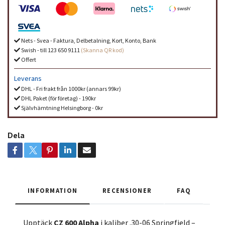
Nets - Svea - Faktura, Delbetalning, Kort, Konto, Bank
Swish - till 123 650 9111
(Skanna QR kod)
Offert
Leverans
DHL - Fri frakt från 1000kr (annars 99kr)
DHL Paket (för företag) - 190kr
Självhämtning Helsingborg - 0kr
Dela
INFORMATION
RECENSIONER
FAQ
Upptäck
CZ 600 Alpha
i kaliber .30-06 Springfield –