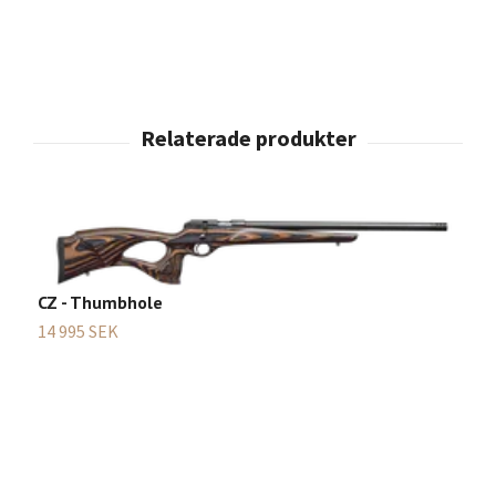
CZ - Thumbhole
C
14 995 SEK
1