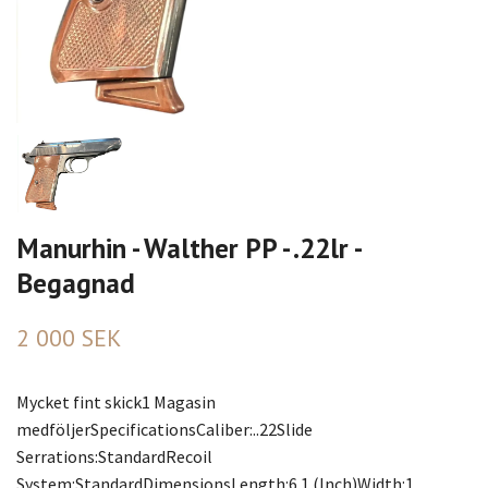
Manurhin - Walther PP - .22lr -
Begagnad
2 000 SEK
Mycket fint skick1 Magasin
medföljerSpecificationsCaliber:..22Slide
Serrations:StandardRecoil
System:StandardDimensionsLength:6.1 (Inch)Width:1