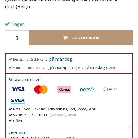
(Inch)Heigh
I lager.
LÄGG I KORGEN
på måndag
Beställ nu så skickar vi
tisdag
onsdag
Väntas framme hos dig på
(11:e) eller på
(12:e)
Betala som du vill
Nets - Svea - Faktura, Delbetalning, Kort, Konto, Bank
Swish - till 123 650 9111
(Skanna QR kod)
Offert
Leverans