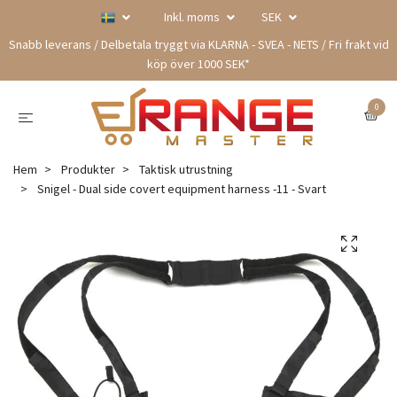
Inkl. moms
SEK
Snabb leverans / Delbetala tryggt via KLARNA - SVEA - NETS / Fri frakt vid
köp över 1000 SEK*
0
Hem
Produkter
Taktisk utrustning
Snigel - Dual side covert equipment harness -11 - Svart