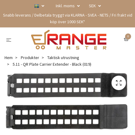
Inkl. moms
SEK
Snabb leverans / Delbetala tryggt via KLARNA - SVEA - NETS / Fri frakt vid
köp över 1000 SEK*
0
Hem
Produkter
Taktisk utrustning
5.11 - QR Plate Carrier Extender - Black (019)