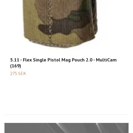
5
3
5.11 - Flex Single Pistol Mag Pouch 2.0 - MultiCam
(169)
275 SEK