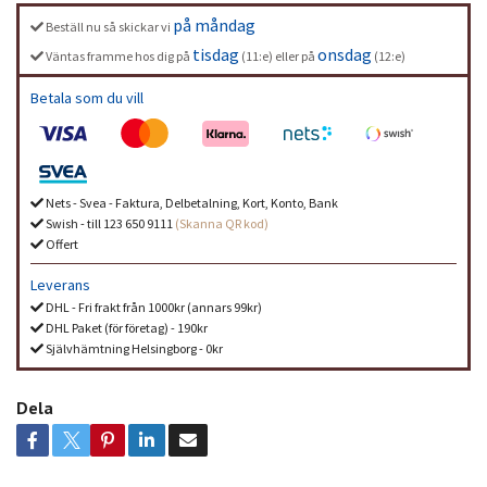
på måndag
Beställ nu så skickar vi
tisdag
onsdag
Väntas framme hos dig på
(11:e) eller på
(12:e)
Betala som du vill
Nets - Svea - Faktura, Delbetalning, Kort, Konto, Bank
Swish - till 123 650 9111
(Skanna QR kod)
Offert
Leverans
DHL - Fri frakt från 1000kr (annars 99kr)
DHL Paket (för företag) - 190kr
Självhämtning Helsingborg - 0kr
Dela