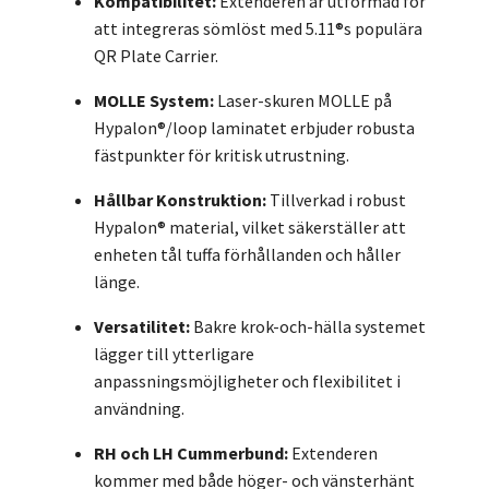
Kompatibilitet:
Extenderen är utformad för
att integreras sömlöst med 5.11®s populära
QR Plate Carrier.
MOLLE System:
Laser-skuren MOLLE på
Hypalon®/loop laminatet erbjuder robusta
fästpunkter för kritisk utrustning.
Hållbar Konstruktion:
Tillverkad i robust
Hypalon® material, vilket säkerställer att
enheten tål tuffa förhållanden och håller
länge.
Versatilitet:
Bakre krok-och-hälla systemet
lägger till ytterligare
anpassningsmöjligheter och flexibilitet i
användning.
RH och LH Cummerbund:
Extenderen
kommer med både höger- och vänsterhänt