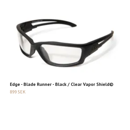
Edge - Blade Runner - Black / Clear Vapor Shield©
C
T
899 SEK
Sl