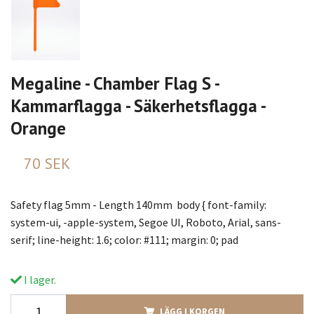
Megaline - Chamber Flag S -
Kammarflagga - Säkerhetsflagga -
Orange
70 SEK
Safety flag 5mm - Length 140mm body { font-family:
system-ui, -apple-system, Segoe UI, Roboto, Arial, sans-
serif; line-height: 1.6; color: #111; margin: 0; pad
I lager.
LÄGG I KORGEN