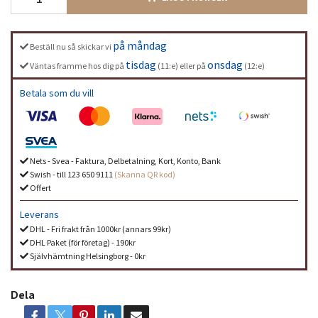
på måndag
Beställ nu så skickar vi
tisdag
onsdag
Väntas framme hos dig på
(11:e) eller på
(12:e)
Betala som du vill
Nets - Svea - Faktura, Delbetalning, Kort, Konto, Bank
Swish - till 123 650 9111
(Skanna QR kod)
Offert
Leverans
DHL - Fri frakt från 1000kr (annars 99kr)
DHL Paket (för företag) - 190kr
Självhämtning Helsingborg - 0kr
Dela