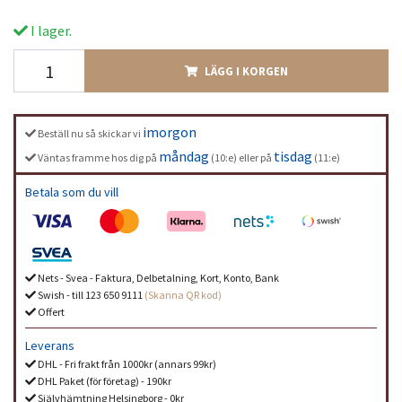
I lager.
LÄGG I KORGEN
imorgon
Beställ nu så skickar vi
måndag
tisdag
Väntas framme hos dig på
(10:e) eller på
(11:e)
Betala som du vill
Nets - Svea - Faktura, Delbetalning, Kort, Konto, Bank
Swish - till 123 650 9111
(Skanna QR kod)
Offert
Leverans
DHL - Fri frakt från 1000kr (annars 99kr)
DHL Paket (för företag) - 190kr
Självhämtning Helsingborg - 0kr