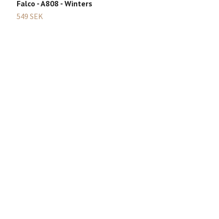
P
Falco - A808 - Winters
7
549 SEK