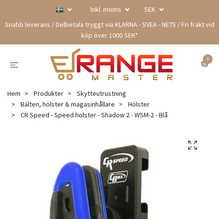
Inkl. moms
SEK
Snabb leverans / Delbetala tryggt via KLARNA - SVEA - NETS / Fri frakt vid
köp över 1000 SEK*
0
Hem
Produkter
Skytteutrustning
Bälten, hölster & magasinhållare
Hölster
CR Speed - Speed holster - Shadow 2 - WSM-2 - Blå