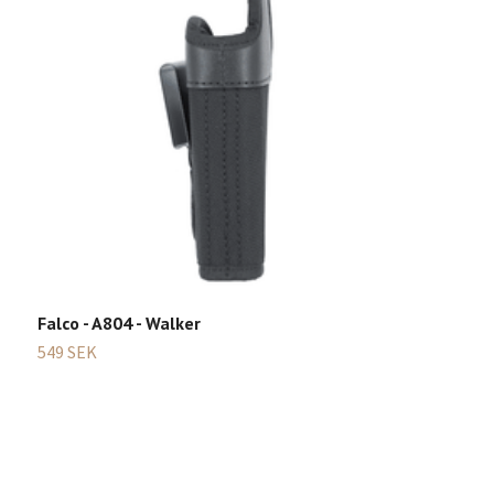
F
1
Falco - A804 - Walker
549 SEK