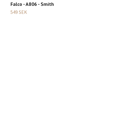
Falco - A806 - Smith
M
549 SEK
2