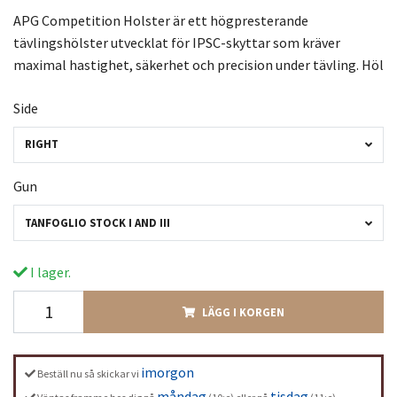
APG Competition Holster är ett högpresterande
tävlingshölster utvecklat för IPSC-skyttar som kräver
maximal hastighet, säkerhet och precision under tävling. Höl
Side
RIGHT
Gun
TANFOGLIO STOCK I AND III
I lager.
LÄGG I KORGEN
imorgon
Beställ nu så skickar vi
måndag
tisdag