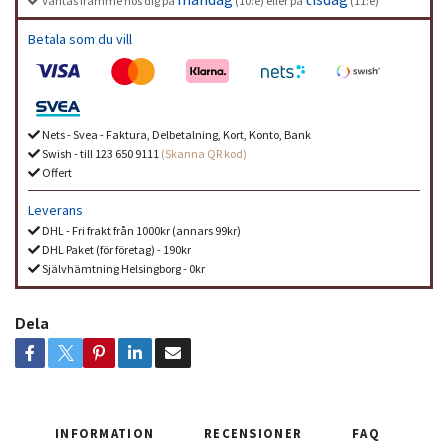
Väntas framme hos dig på
(10:e) eller på
(11:e)
Betala som du vill
Nets - Svea - Faktura, Delbetalning, Kort, Konto, Bank
Swish - till 123 650 9111
(Skanna QR kod)
Offert
Leverans
DHL - Fri frakt från 1000kr (annars 99kr)
DHL Paket (för företag) - 190kr
Självhämtning Helsingborg - 0kr
Dela
INFORMATION
RECENSIONER
FAQ