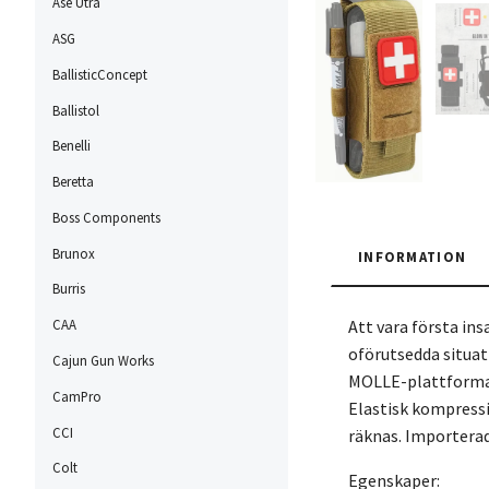
Ase Utra
ASG
BallisticConcept
Ballistol
Benelli
Beretta
Boss Components
Brunox
INFORMATION
Burris
CAA
Att vara första in
oförutsedda situat
Cajun Gun Works
MOLLE-plattformar 
CamPro
Elastisk kompressi
CCI
räknas. Importerad
Colt
Egenskaper: