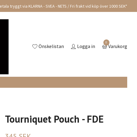
tala tryggt via KLARNA - SVEA - NETS / Fri frakt vid köp över 1000 SEK*
0
Önskelistan
Logga in
Varukorg
Tourniquet Pouch - FDE
345 SEK