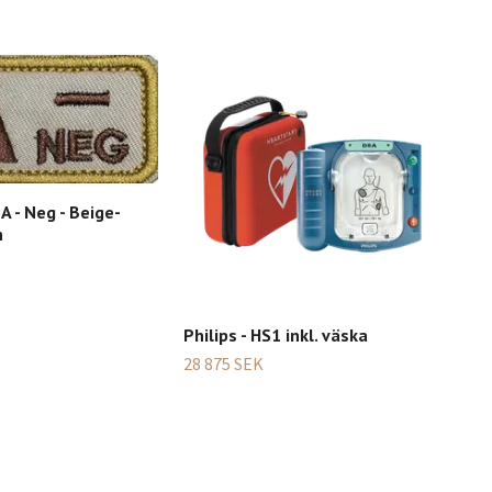
A - Neg - Beige-
h
Philips - HS1 inkl. väska
Phil
Trä
28 875 SEK
Phi
2 86