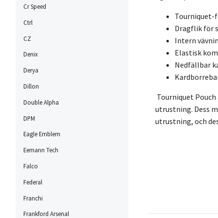
Cr Speed
Tourniquet-
Ctrl
Dragflik för
CZ
Intern vävnin
Elastisk kom
Denix
Nedfällbar ka
Derya
Kardborreban
Dillon
Tourniquet Pouch ä
Double Alpha
utrustning. Dess m
DPM
utrustning, och des
Eagle Emblem
Eemann Tech
Falco
Federal
Franchi
Frankford Arsenal