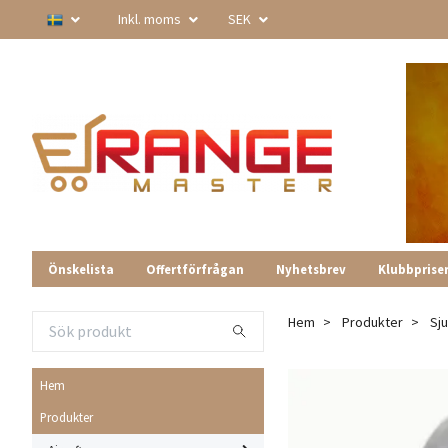
Inkl. moms
SEK
Önskelista
Offertförfrågan
Nyhetsbrev
Klubbprise
Hem
Produkter
Sj
Hem
Produkter