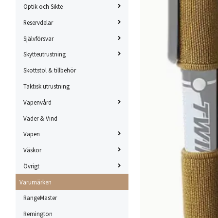
Optik och Sikte
Reservdelar
Självförsvar
Skytteutrustning
Skottstol & tillbehör
Taktisk utrustning
Vapenvård
Väder & Vind
Vapen
Väskor
Övrigt
Varumärken
RangeMaster
Remington