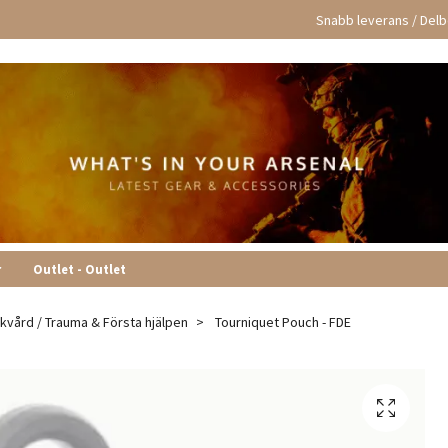
Snabb leverans / Delbe
r
Outlet - Outlet
ukvård / Trauma & Första hjälpen
Tourniquet Pouch - FDE