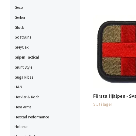
Geco
Gerber
Glock
GoatGuns
GreyOak
Gripen Tactical
Grunt Style
Guga Ribas
H&N
Första Hjälpen - Sva
Heckler & Koch
Slut i lager
Hera Arms
Herstad Performance
Holosun