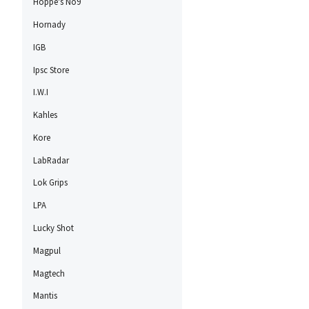
Hoppe's No9
Hornady
IGB
Ipsc Store
I.W.I
Kahles
Kore
LabRadar
Lok Grips
LPA
Lucky Shot
Magpul
Magtech
Mantis