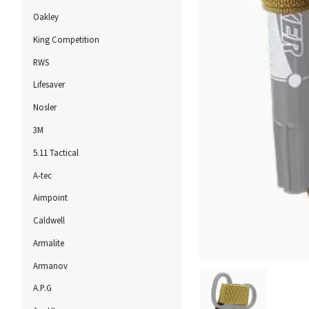
Oakley
King Competition
RWS
Lifesaver
Nosler
3M
5.11 Tactical
A-tec
Aimpoint
Caldwell
Armalite
Armanov
A.P.G