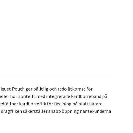
niquet Pouch ger pålitlig och redo åtkomst för
eller horisontellt med integrerade kardborreband på
fällbar kardborreflik för fästning på plattbärare.
® dragfliken säkerställer snabb öppning när sekunderna