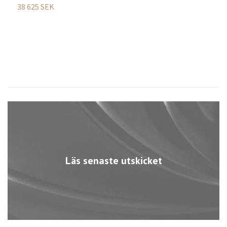
38 625 SEK
1
Läs senaste utskicket