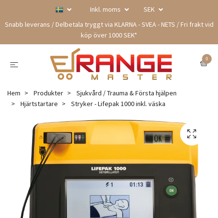
Inkl. moms
SEK
Snabb leverans / Delbetala tryggt via KLARNA - SVEA - NETS / Fri frakt vid
köp över 1000 SEK*
0
Hem
Produkter
Sjukvård / Trauma & Första hjälpen
Hjärtstartare
Stryker - Lifepak 1000 inkl. väska