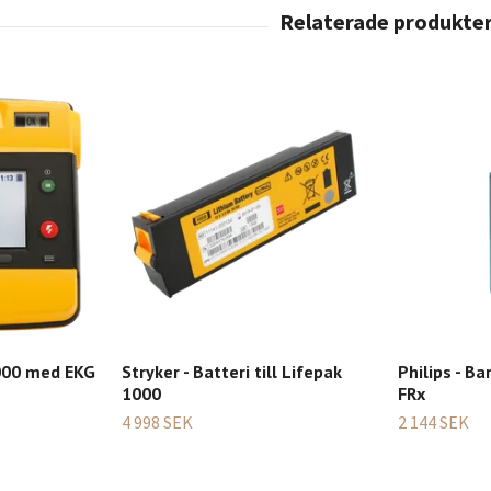
1000 med EKG
Stryker - Batteri till Lifepak
Philips - Ba
1000
FRx
4 998 SEK
2 144 SEK