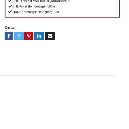
DHL - Fri frakt från 1000kr (annars 99kr)
DHL Paket (för företag) - 190kr
Självhämtning Helsingborg - 0kr
Dela