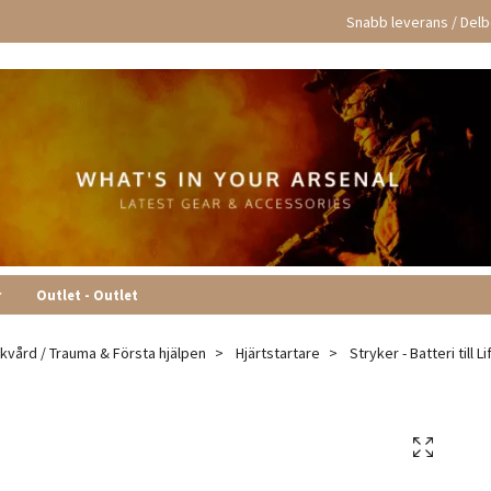
Snabb leverans / Delbe
r
Outlet - Outlet
ukvård / Trauma & Första hjälpen
Hjärtstartare
Stryker - Batteri till 