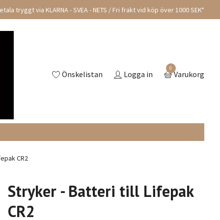
tala tryggt via KLARNA - SVEA - NETS / Fri frakt vid köp över 1000 SEK*
0
Önskelistan
Logga in
Varukorg
Lifepak CR2
Stryker - Batteri till Lifepak
CR2