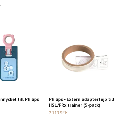
rnnyckel till Philips
Philips - Extern adaptertejp till
Phil
HS1/FRx trainer (5-pack)
ele
Phil
2 113 SEK
513