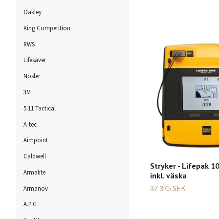
Oakley
King Competition
RWS
Lifesaver
Nosler
3M
5.11 Tactical
A-tec
Aimpoint
Caldwell
Stryker - Lifepak 
Armalite
inkl. väska
37 375 SEK
Armanov
A.P.G