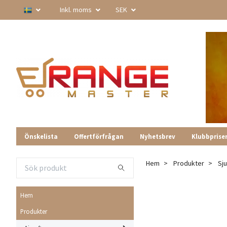
Inkl. moms
SEK
Önskelista
Offertförfrågan
Nyhetsbrev
Klubbprise
Hem
Produkter
Sj
Hem
Produkter