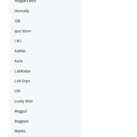
Hoppe's No9
Hornady
IGB
Ipsc Store
I.W.I
Kahles
Kore
LabRadar
Lok Grips
LPA
Lucky Shot
Magpul
Magtech
Mantis