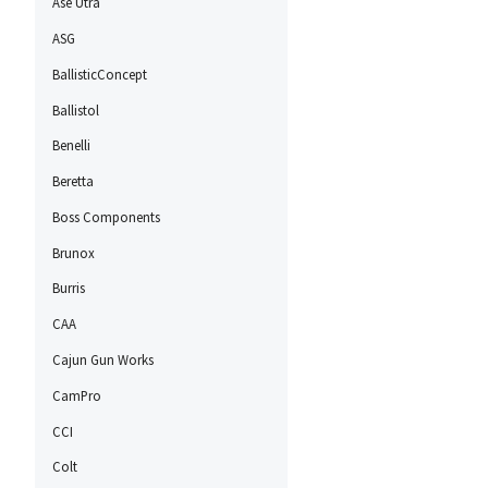
Ase Utra
ASG
BallisticConcept
Ballistol
Benelli
Beretta
Boss Components
Brunox
Burris
CAA
Cajun Gun Works
CamPro
CCI
Colt