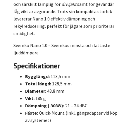
och särskilt lämplig för
drivjakt
samt för gevär där
låg vikt är avgörande. Trots sin kompakta storlek
levererar Nano 1.0 effektiv dämpning och
rekylreducering, perfekt för jägare som prioriterar
smidighet.
Svemko Nano 1.0 – Svemkos minsta och lättaste
ljuddämpare.
Specifikationer
Bygglängd:
113,5 mm
Total längd:
128,5 mm
Diameter:
43,8 mm
Vikt:
185 g
Dämpning (.308W):
21 – 24 dBC
Fäste:
Quick-Mount (inkl. gängadapter vid köp
av systemet)