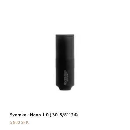
Svemko - Nano 1.0 (.30, 5/8""-24)
S
5 800 SEK
5