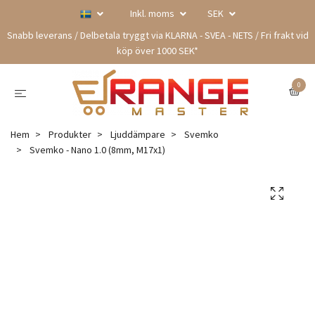
Inkl. moms
SEK
Snabb leverans / Delbetala tryggt via KLARNA - SVEA - NETS / Fri frakt vid
köp över 1000 SEK*
0
Hem
Produkter
Ljuddämpare
Svemko
Svemko - Nano 1.0 (8mm, M17x1)