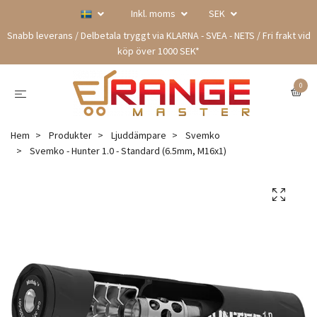
Inkl. moms
SEK
Snabb leverans / Delbetala tryggt via KLARNA - SVEA - NETS / Fri frakt vid
köp över 1000 SEK*
0
Hem
Produkter
Ljuddämpare
Svemko
Svemko - Hunter 1.0 - Standard (6.5mm, M16x1)