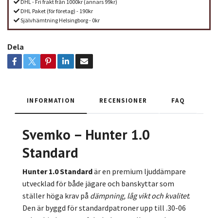
DHL - Fri frakt från 1000kr (annars 99kr)
DHL Paket (för företag) - 190kr
Självhämtning Helsingborg - 0kr
Dela
INFORMATION
RECENSIONER
FAQ
Svemko – Hunter 1.0
Standard
Hunter 1.0 Standard
är en premium ljuddämpare
utvecklad för både jägare och ban­skyttar som
ställer höga krav på
dämpning, låg vikt och kvalitet
.
Den är byggd för standardpatroner upp till .30-06