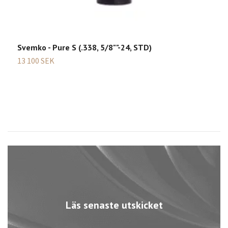
Svemko - Pure S (.338, 5/8""-24, STD)
S
13 100 SEK
5
Läs senaste utskicket