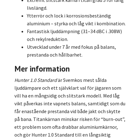
Extremt slitstark kärna i titan grad 5 för lång
livslängd.
Ytterrör och lock i korrosionsbeständig
aluminium – styrka och låg vikt i kombination.
Fantastisk ljuddämpning (31–34 dBC i .308W)
och rekylreduktion.
Utvecklad under 7 år med fokus på balans,
prestanda och hållbarhet.
Mer information
Hunter 1.0 Standard
är Svemkos mest sålda
ljuddämpare och ett självklart val för jägaren som
vill ha en mångsidig och slitstark modell. Med låg
vikt påverkas inte vapnets balans, samtidigt som du
får enastående prestanda vid både jakt och skytte
på bana. Titan­kärnan minskar risken för “burn-out”,
ett problem som ofta drabbar aluminiumkärnor,
och gör Hunter 1.0 Standard till en långsiktig