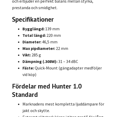
och erbjuder en perfekt balans mellan styrka,
prestanda och smidighet.
Specifikationer
Bygglängd:
139 mm
Total längd:
220 mm
Diameter:
46,5 mm
Max pipdiameter:
22 mm
Vikt:
285 g
Dämpning (.308W):
31 – 34 dBC
Fäste:
Quick-Mount (gängadapter medföljer
vid köp)
Fördelar med Hunter 1.0
Standard
Marknadens mest kompletta ljuddämpare för
jakt och skytte.