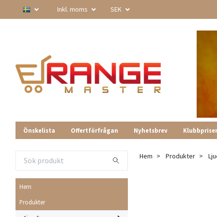
Inkl. moms
SEK
Önskelista
Offertförfrågan
Nyhetsbrev
Klubbprise
Hem
Produkter
Lj
Hem
Produkter