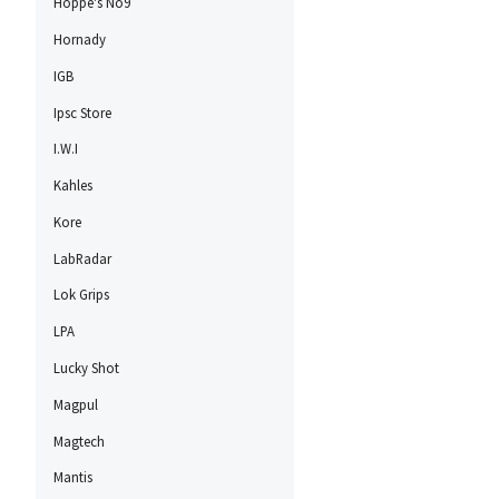
Hoppe's No9
Hornady
IGB
Ipsc Store
I.W.I
Kahles
Kore
LabRadar
Lok Grips
LPA
Lucky Shot
Magpul
Magtech
Mantis