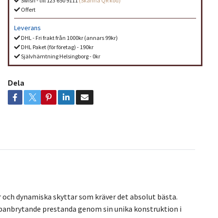
Swish - till 123 650 9111
(Skanna QR kod)
Offert
Leverans
DHL - Fri frakt från 1000kr (annars 99kr)
DHL Paket (för företag) - 190kr
Självhämtning Helsingborg - 0kr
Dela
 och dynamiska skyttar som kräver det absolut bästa.
 banbrytande prestanda genom sin unika konstruktion i