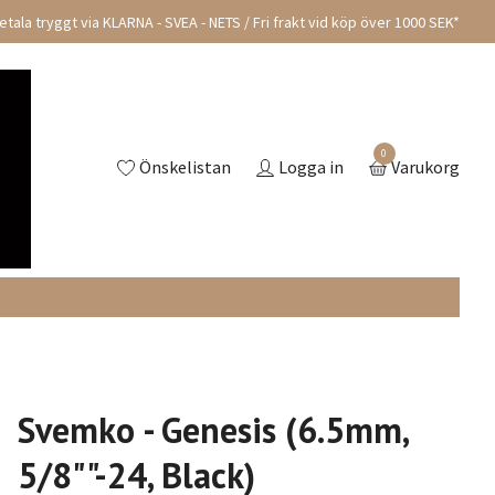
tala tryggt via KLARNA - SVEA - NETS / Fri frakt vid köp över 1000 SEK*
0
Önskelistan
Logga in
Varukorg
Svemko - Genesis (6.5mm,
5/8""-24, Black)