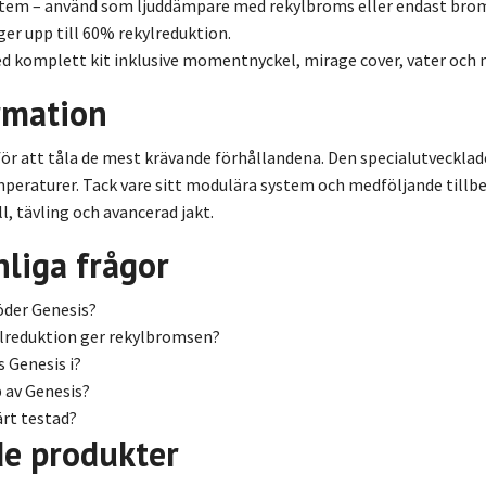
tem – använd som ljuddämpare med rekylbroms eller endast bro
er upp till 60% rekylreduktion.
d komplett kit inklusive momentnyckel, mirage cover, vater och
rmation
för att tåla de mest krävande förhållandena. Den specialutveckl
peraturer. Tack vare sitt modulära system och medföljande tillbeh
l, tävling och avancerad jakt.
liga frågor
töder Genesis?
lreduktion ger rekylbromsen?
s Genesis i?
p av Genesis?
ärt testad?
de produkter