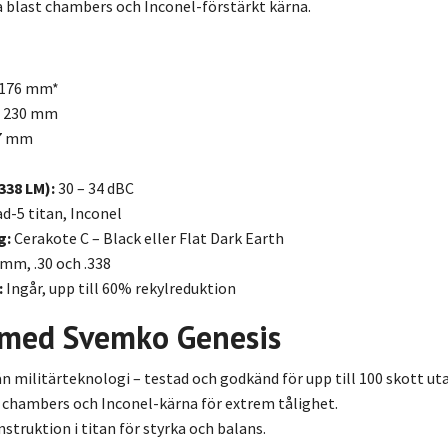
a blast chambers och Inconel-förstärkt kärna.
176 mm*
230 mm
7 mm
338 LM):
30 – 34 dBC
d-5 titan, Inconel
g:
Cerakote C – Black eller Flat Dark Earth
 mm, .30 och .338
:
Ingår, upp till 60% rekylreduktion
 med Svemko Genesis
ån militärteknologi – testad och godkänd för upp till 100 skott ut
 chambers och Inconel-kärna för extrem tålighet.
nstruktion i titan för styrka och balans.