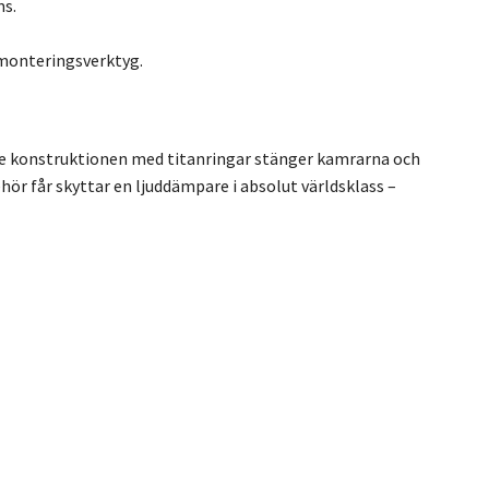
ms.
 monteringsverktyg.
ade konstruktionen med titanringar stänger kamrarna och
ör får skyttar en ljuddämpare i absolut världsklass –