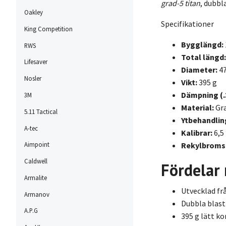
grad-5 titan
, dubbl
Oakley
Specifikationer
King Competition
Bygglängd:
RWS
Total längd:
Lifesaver
Diameter:
4
Nosler
Vikt:
395 g
Dämpning (.
3M
Material:
Gra
5.11 Tactical
Ytbehandlin
A-tec
Kalibrar:
6,5
Rekylbroms
Aimpoint
Caldwell
Fördelar
Armalite
Utvecklad fr
Armanov
Dubbla blast
A.P.G
395 g lätt ko