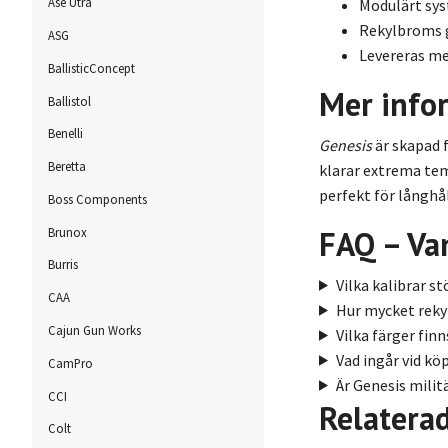
Ase Utra
Modulärt sys
Rekylbroms g
ASG
Levereras me
BallisticConcept
Mer info
Ballistol
Benelli
Genesis
är skapad 
Beretta
klarar extrema tem
perfekt för långhål
Boss Components
FAQ – Van
Brunox
Burris
Vilka kalibrar s
CAA
Hur mycket reky
Cajun Gun Works
Vilka färger finn
Vad ingår vid kö
CamPro
Är Genesis milit
CCI
Relatera
Colt