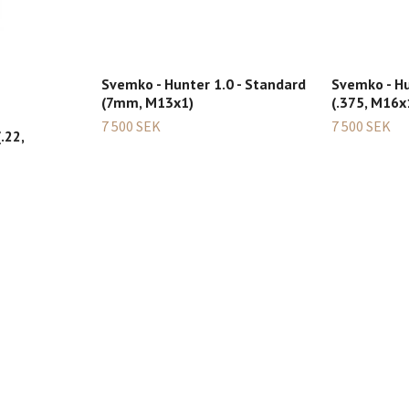
Svemko - Hunter 1.0 - Standard
Svemko - Hu
(7mm, M13x1)
(.375, M16x
7 500 SEK
7 500 SEK
.22,