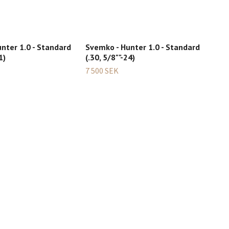
nter 1.0 - Standard
Svemko - Hunter 1.0 - Standard
Sve
1)
(.30, 5/8""-24)
(.3
7 500 SEK
7 50