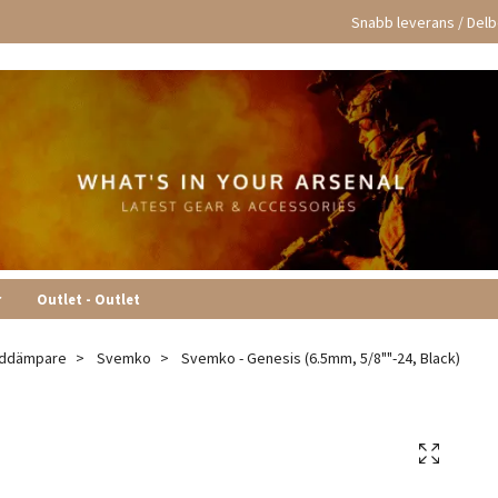
Snabb leverans / Delbe
r
Outlet - Outlet
uddämpare
Svemko
Svemko - Genesis (6.5mm, 5/8""-24, Black)