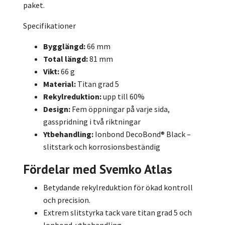
paket.
Specifikationer
Bygglängd:
66 mm
Total längd:
81 mm
Vikt:
66 g
Material:
Titan grad 5
Rekylreduktion:
upp till 60%
Design:
Fem öppningar på varje sida,
gasspridning i två riktningar
Ytbehandling:
Ionbond DecoBond® Black –
slitstark och korrosionsbeständig
Fördelar med Svemko Atlas
Betydande rekylreduktion för ökad kontroll
och precision.
Extrem slitstyrka tack vare titan grad 5 och