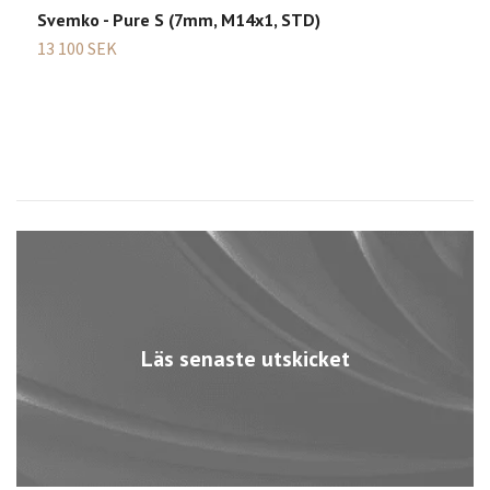
Svemko - Pure S (7mm, M14x1, STD)
S
13 100 SEK
1
Läs senaste utskicket