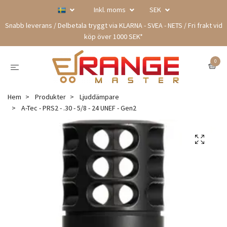
Inkl. moms
SEK
Snabb leverans / Delbetala tryggt via KLARNA - SVEA - NETS / Fri frakt vid
köp över 1000 SEK*
0
Hem
Produkter
Ljuddämpare
A-Tec - PRS2 - .30 - 5/8 - 24 UNEF - Gen2