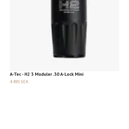
A-Tec - H2 3 Moduler .30 A-Lock Mini
4 495 SEK
A
5