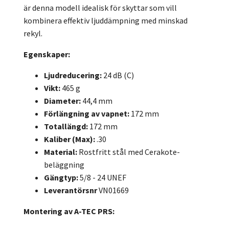
är denna modell idealisk för skyttar som vill
kombinera effektiv ljuddämpning med minskad
rekyl.
Egenskaper:
Ljudreducering:
24 dB (C)
Vikt:
465 g
Diameter:
44,4 mm
Förlängning av vapnet:
172 mm
Totallängd:
172 mm
Kaliber (Max):
.30
Material:
Rostfritt stål med Cerakote-
beläggning
Gängtyp:
5/8 - 24 UNEF
Leverantörsnr
VN01669
Montering av A-TEC PRS: