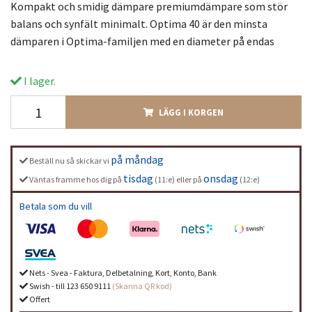
Kompakt och smidig dämpare premiumdämpare som stör
balans och synfält minimalt. Optima 40 är den minsta
dämparen i Optima-familjen med en diameter på endas
I lager.
LÄGG I KORGEN
på måndag
Beställ nu så skickar vi
tisdag
onsdag
Väntas framme hos dig på
(11:e) eller på
(12:e)
Betala som du vill
Nets - Svea - Faktura, Delbetalning, Kort, Konto, Bank
Swish - till 123 650 9111
(Skanna QR kod)
Offert