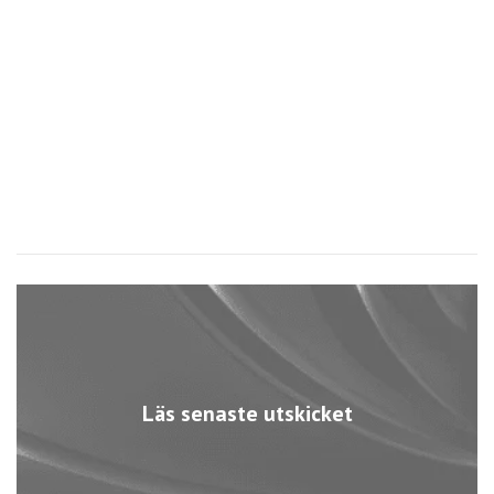
A
3
Läs senaste utskicket