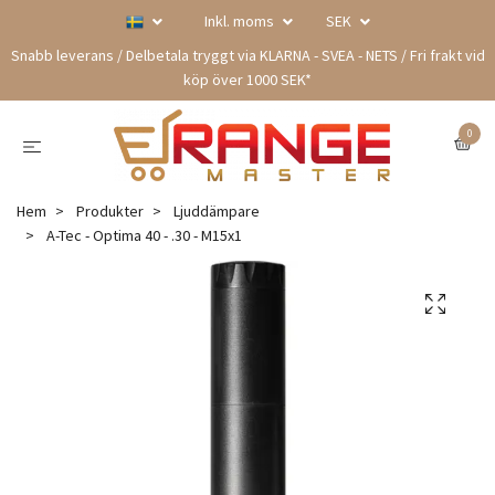
Inkl. moms
SEK
Snabb leverans / Delbetala tryggt via KLARNA - SVEA - NETS / Fri frakt vid
köp över 1000 SEK*
0
Hem
Produkter
Ljuddämpare
A-Tec - Optima 40 - .30 - M15x1