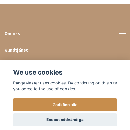
Om oss
Kundtjänst
Sociala medier
We use cookies
RangeMaster uses cookies. By continuing on this site
you agree to the use of cookies.
Godkänn alla
© 2026 RangeMaster Store
Endast nödvändiga