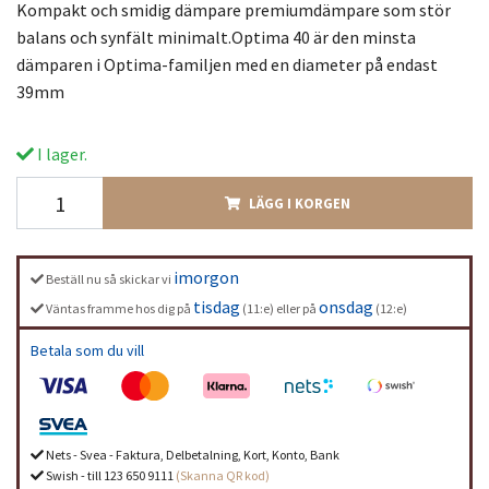
Kompakt och smidig dämpare premiumdämpare som stör
balans och synfält minimalt.Optima 40 är den minsta
dämparen i Optima-familjen med en diameter på endast
39mm
I lager.
LÄGG I KORGEN
imorgon
Beställ nu så skickar vi
tisdag
onsdag
Väntas framme hos dig på
(11:e) eller på
(12:e)
Betala som du vill
Nets - Svea - Faktura, Delbetalning, Kort, Konto, Bank
Swish - till 123 650 9111
(Skanna QR kod)