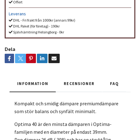
Offert
Leverans
DHL - Fri frakt från 1000kr (annars 99kr)
DHL Paket (för företag) - 190kr
Självhämtning Helsingborg - 0kr
Dela
INFORMATION
RECENSIONER
FAQ
Kompakt och smidig dämpare premiumdämpare
som stör balans och synfält minimalt.
Optima 40 är den minsta dämparen i Optima-
familjen med en diameter på endast 39mm.
Den dämpar 26 dB (.308) och har en stryktålig