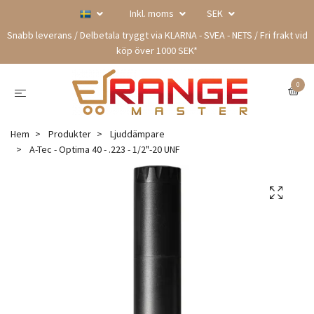
Inkl. moms
SEK
Snabb leverans / Delbetala tryggt via KLARNA - SVEA - NETS / Fri frakt vid
köp över 1000 SEK*
0
Hem
Produkter
Ljuddämpare
A-Tec - Optima 40 - .223 - 1/2"-20 UNF