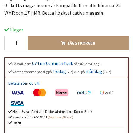
9-skotts magasin som är kompatibelt med kalibrarna .22
WMR och .17 HMR. Detta högkvalitativa magasin
I lager.
LÄGG I KORGEN
07 tim 00 min 54 sek
Beställ inom
så skickar vi idag!
fredag
måndag
Väntas framme hos dig på
(7:e) eller på
(10:e)
Betala som du vill
Nets - Svea - Faktura, Delbetalning, Kort, Konto, Bank
Swish - till 123 650 9111
(Skanna QR kod)
Offert