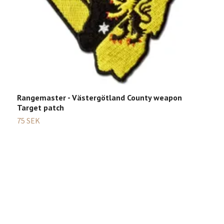
Rangemaster - Västergötland County weapon
Target patch
75 SEK
F
Sl