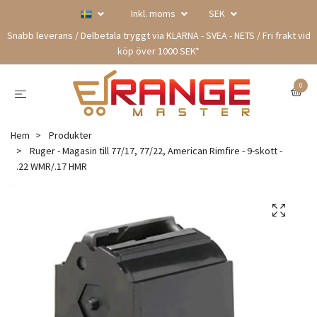
Inkl. moms
SEK
Snabb leverans / Delbetala tryggt via KLARNA - SVEA - NETS / Fri frakt vid
köp över 1000 SEK*
0
Hem
Produkter
Ruger - Magasin till 77/17, 77/22, American Rimfire - 9-skott -
.22 WMR/.17 HMR