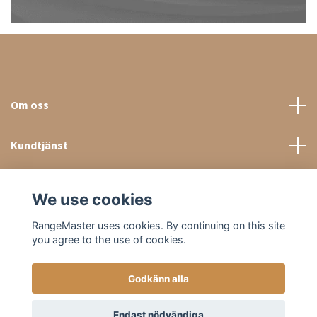
Om oss
Kundtjänst
Sociala medier
We use cookies
RangeMaster uses cookies. By continuing on this site
you agree to the use of cookies.
Godkänn alla
© 2026 RangeMaster Store
Endast nödvändiga