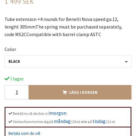
1 499 SEK
Tube extension +4 rounds for Benelli Nova speed ga.12,
lenght 305mmThe spring must be purchased separately,
code MS2CCompatible with barrel clamp ASTC
Color
BLACK
I lager.
LÄGG I KORGEN
imorgon
Beställ nu så skickar vi
måndag
tisdag
Väntas framme hos dig på
(10:e) eller på
(11:e)
Betala som du vill