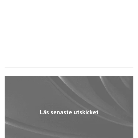
B
5
Läs senaste utskicket