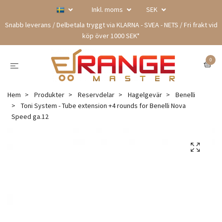
Inkl. moms
SEK
Snabb leverans / Delbetala tryggt via KLARNA - SVEA - NETS / Fri frakt vid
köp över 1000 SEK*
0
Hem
Produkter
Reservdelar
Hagelgevär
Benelli
Toni System - Tube extension +4 rounds for Benelli Nova
Speed ga.12