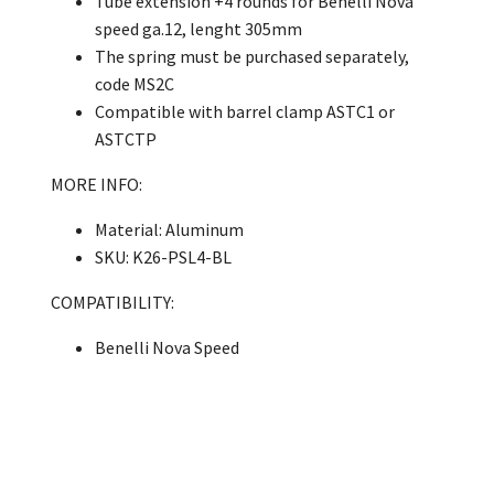
Tube extension +4 rounds for Benelli Nova
speed ga.12, lenght 305mm
The spring must be purchased separately,
code
MS2C
Compatible with barrel clamp ASTC1
or
ASTCTP
MORE INFO:
Material: Aluminum
SKU:
K26-PSL4-BL
COMPATIBILITY:
Benelli Nova Speed