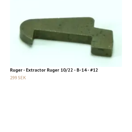
R
Ruger - Extractor Ruger 10/22 - B-14 - #12
.
299 SEK
8