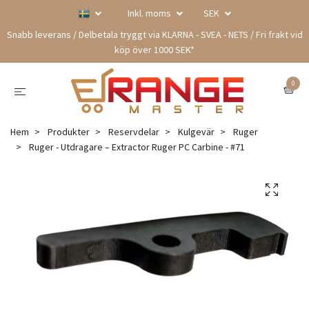
Inkl. moms
SEK
Snabb leverans / Delbetala tryggt via KLARNA - SVEA - NETS / Fri frakt vid
köp över 1000 SEK*
0
Hem
Produkter
Reservdelar
Kulgevär
Ruger
Ruger - Utdragare – Extractor Ruger PC Carbine - #71