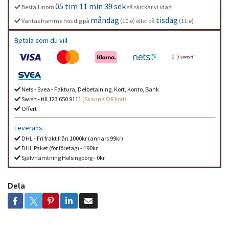
05 tim 11 min 39 sek
Beställ inom
så skickar vi idag!
måndag
tisdag
Väntas framme hos dig på
(10:e) eller på
(11:e)
Betala som du vill
Nets - Svea - Faktura, Delbetalning, Kort, Konto, Bank
Swish - till 123 650 9111
(Skanna QR kod)
Offert
Leverans
DHL - Fri frakt från 1000kr (annars 99kr)
DHL Paket (för företag) - 190kr
Självhämtning Helsingborg - 0kr
Dela