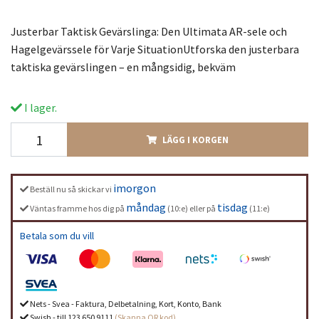
Justerbar Taktisk Gevärslinga: Den Ultimata AR-sele och
Hagelgevärssele för Varje SituationUtforska den justerbara
taktiska gevärslingen – en mångsidig, bekväm
I lager.
LÄGG I KORGEN
imorgon
Beställ nu så skickar vi
måndag
tisdag
Väntas framme hos dig på
(10:e) eller på
(11:e)
Betala som du vill
Nets - Svea - Faktura, Delbetalning, Kort, Konto, Bank
Swish - till 123 650 9111
(Skanna QR kod)