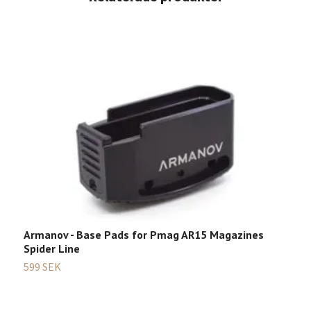
M
4
Armanov - Base Pads for Pmag AR15 Magazines
Spider Line
599 SEK