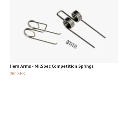
H
Hera Arms - MilSpec Competition Springs
R
269 SEK
3