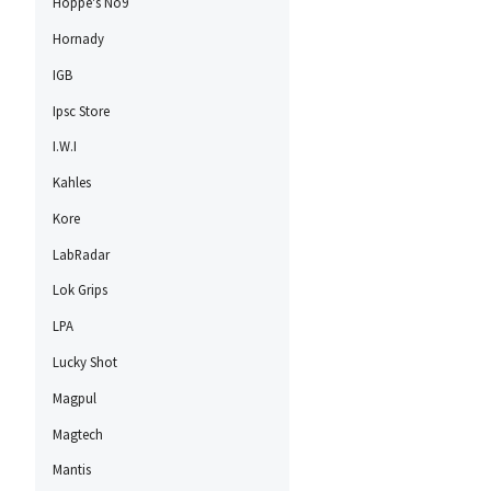
Hoppe's No9
Hornady
IGB
Ipsc Store
I.W.I
Kahles
Kore
LabRadar
Lok Grips
LPA
Lucky Shot
Magpul
Magtech
Mantis