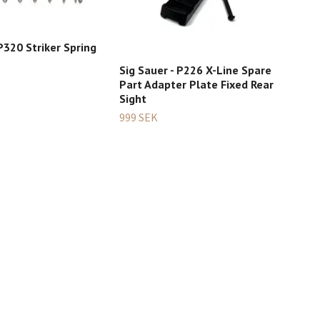
 P320 Striker Spring
Sig Sauer - P226 X-Line Spare
Part Adapter Plate Fixed Rear
Sig
Sight
part
999 SEK
2 49