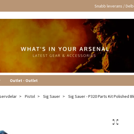
Snabb leverans / Delbe
r
Outlet - Outlet
servdelar
Pistol
Sig Sauer
Sig Sauer - P320 Parts Kit Polished B