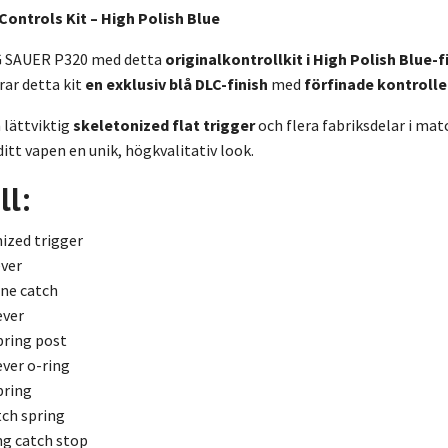
Controls Kit – High Polish Blue
G SAUER P320 med detta
originalkontrollkit i High Polish Blue-f
ar detta kit
en exklusiv blå DLC-finish
med
förfinade kontrolle
 lättviktig
skeletonized flat trigger
och flera fabriksdelar i mat
 ditt vapen en unik, högkvalitativ look.
ll:
nized trigger
ever
ne catch
ever
pring post
ver o-ring
pring
ch spring
g catch stop