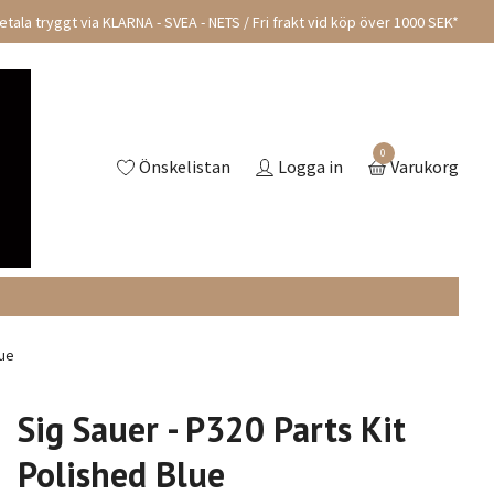
tala tryggt via KLARNA - SVEA - NETS / Fri frakt vid köp över 1000 SEK*
0
Önskelistan
Logga in
Varukorg
lue
Sig Sauer - P320 Parts Kit
Polished Blue