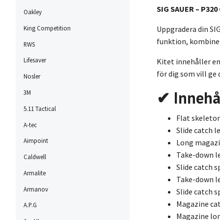
SIG SAUER – P320 
Oakley
Uppgradera din SI
King Competition
funktion, kombiner
RWS
Lifesaver
Kitet innehåller en
för dig som vill ge
Nosler
✔ Innehå
3M
5.11 Tactical
Flat skeleto
A-tec
Slide catch l
Aimpoint
Long magazi
Take-down l
Caldwell
Slide catch s
Armalite
Take-down le
Armanov
Slide catch s
Magazine cat
A.P.G
Magazine lon