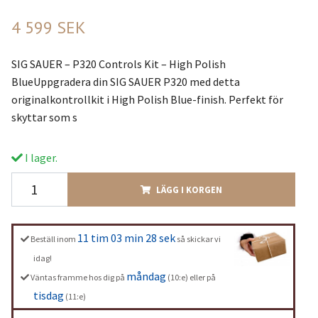
4 599 SEK
SIG SAUER – P320 Controls Kit – High Polish
BlueUppgradera din SIG SAUER P320 med detta
originalkontrollkit i High Polish Blue-finish. Perfekt för
skyttar som s
I lager.
LÄGG I KORGEN
11 tim 03 min 27 sek
Beställ inom
så skickar vi
idag!
måndag
Väntas framme hos dig på
(10:e) eller på
tisdag
(11:e)