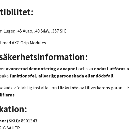
ibilitet:
 Luger, .45 Auto, .40 S&W, .357 SIG
l med AXG Grip Modules.
 säkerhetsinformation:
ver
avancerad demontering av vapnet
och ska
endast utföras a
rsaka
funktionsfel, allvarlig personskada eller dödsfall
.
sakad av felaktig installation
täcks inte
av tillverkarens garanti.
difieras
.
kation:
er (SKU):
8901343
SIG SAUER