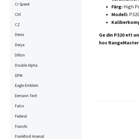
Cr Speed
Färg:
High Po
Modell:
P32
Ctrl
Kaliberkompa
CZ
Ge din P320 ett u
Denix
hos RangeMaster –
Derya
Dillon
Double Alpha
DPM
Eagle Emblem
Eemann Tech
Falco
Federal
Franchi
Frankford Arsenal