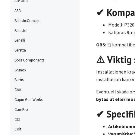
Ase Utra
✔ Kompat
ASG
BallisticConcept
Modell: P320
Ballistol
Kalibrar: 9mm
Benelli
OBS:
Ej kompatibe
Beretta
⚠ Viktig
Boss Components
Brunox
Installationen krä
installation kan o
Burris
CAA
Eventuell skada or
bytas ut eller mo
Cajun Gun Works
CamPro
✔ Specifi
CCI
Artikelnumm
Colt
Varumärke: