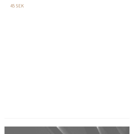
45 SEK
R
7