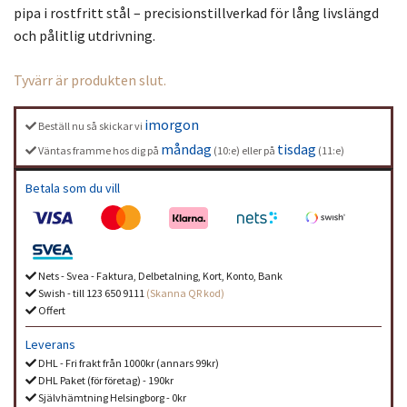
pipa i rostfritt stål – precisionstillverkad för lång livslängd
och pålitlig utdrivning.
Tyvärr är produkten slut.
imorgon
Beställ nu så skickar vi
måndag
tisdag
Väntas framme hos dig på
(10:e) eller på
(11:e)
Betala som du vill
Nets - Svea - Faktura, Delbetalning, Kort, Konto, Bank
Swish - till 123 650 9111
(Skanna QR kod)
Offert
Leverans
DHL - Fri frakt från 1000kr (annars 99kr)
DHL Paket (för företag) - 190kr
Självhämtning Helsingborg - 0kr