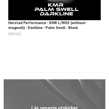
Herstad Performance - KMR L/W02 (without
H
magwell) - Darkline - Palm Swell - Black
m
(
699 SEK
6
Läs senaste utskicket