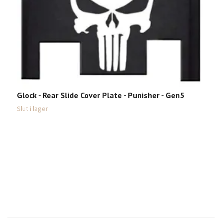
Glock - Rear Slide Cover Plate - Punisher - Gen5
Slut i lager
G
G
Sl