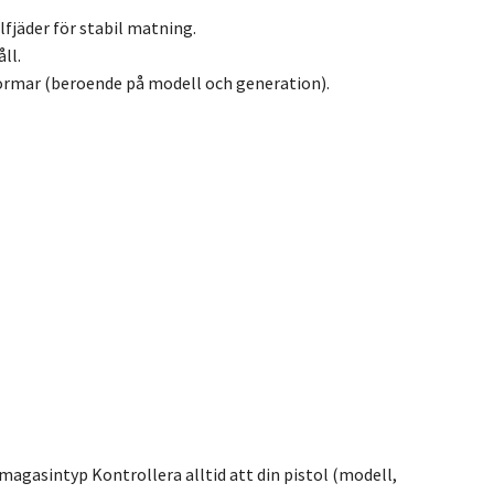
jäder för stabil matning.
ll.
ormar (beroende på modell och generation).
agasintyp Kontrollera alltid att din pistol (modell,