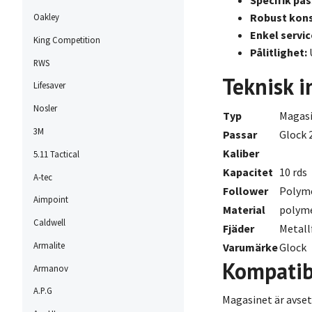
Robust kons
Oakley
Enkel servic
King Competition
Pålitlighet:
RWS
Teknisk 
Lifesaver
Nosler
Typ
Magas
3M
Passar
Glock 
Kaliber
5.11 Tactical
Kapacitet
10 rds
A-tec
Follower
Polyme
Aimpoint
Material
polyme
Caldwell
Fjäder
Metall
Armalite
Varumärke
Glock
Kompatibi
Armanov
A.P.G
Magasinet är avset