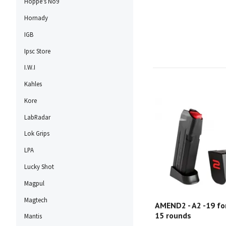
Hoppe's No9
Hornady
IGB
Ipsc Store
I.W.I
Kahles
Kore
LabRadar
Lok Grips
LPA
Lucky Shot
Magpul
Magtech
AMEND2 - A2 -19 for
15 rounds
Mantis