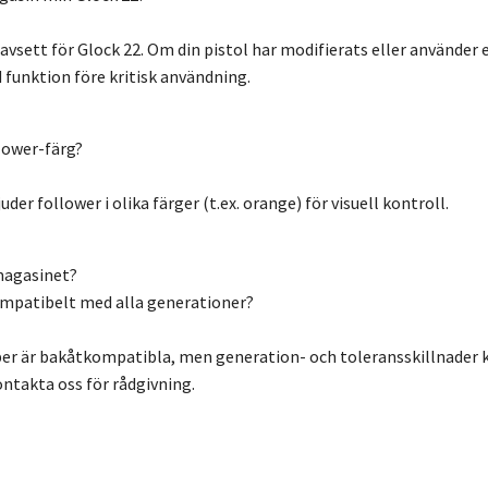
avsett för Glock 22. Om din pistol har modifierats eller använd
id funktion före kritisk användning.
lower-färg?
uder follower i olika färger (t.ex. orange) för visuell kontroll.
magasinet?
mpatibelt med alla generationer?
r är bakåtkompatibla, men generation- och toleransskillnader k
ontakta oss för rådgivning.