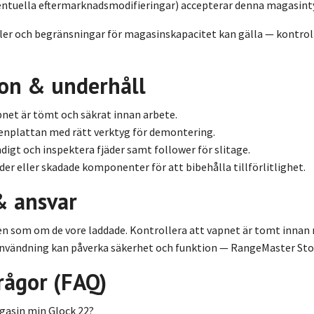
entuella eftermarknadsmodifieringar) accepterar denna magasint
er och begränsningar för magasinskapacitet kan gälla — kontrolle
ion & underhåll
apnet är tömt och säkrat innan arbete.
enplattan med rätt verktyg för demontering.
digt och inspektera fjäder samt follower för slitage.
äder eller skadade komponenter för att bibehålla tillförlitlighet.
& ansvar
en som om de vore laddade. Kontrollera att vapnet är tomt innan mo
användning kan påverka säkerhet och funktion — RangeMaster Store
rågor (FAQ)
gasin min Glock 22?