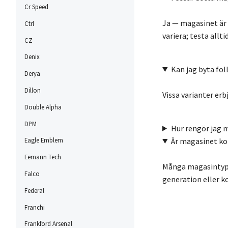
Cr Speed
Ja — magasinet är 
Ctrl
variera; testa allt
CZ
Denix
Kan jag byta fol
Derya
Dillon
Vissa varianter erbj
Double Alpha
DPM
Hur rengör jag 
Är magasinet ko
Eagle Emblem
Eemann Tech
Många magasintype
Falco
generation eller k
Federal
Franchi
Frankford Arsenal