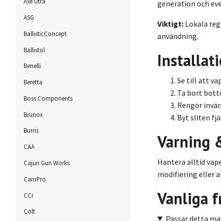
Ase Utra
generation och ev
ASG
Viktigt:
Lokala regl
BallisticConcept
användning.
Ballistol
Installat
Benelli
Se till att v
Beretta
Ta bort bott
Boss Components
Rengör invän
Brunox
Byt sliten fj
Burris
Varning 
CAA
Hantera alltid vap
Cajun Gun Works
modifiering eller 
CamPro
Vanliga f
CCI
Colt
Passar detta ma