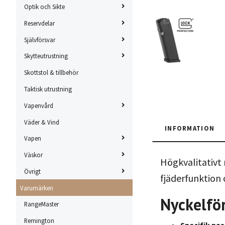
Optik och Sikte
Reservdelar
Självförsvar
Skytteutrustning
Skottstol & tillbehör
Taktisk utrustning
Vapenvård
Väder & Vind
INFORMATION
Vapen
Väskor
Högkvalitativt 
Övrigt
fjäderfunktion 
Varumärken
Nyckelfö
RangeMaster
Remington
Specifik pa