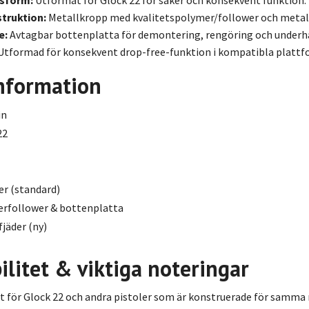
truktion:
Metallkropp med kvalitetspolymer/follower och metallf
e:
Avtagbar bottenplatta för demontering, rengöring och underhå
Utformad för konsekvent drop-free-funktion i kompatibla plattf
information
in
22
r (standard)
rfollower & bottenplatta
fjäder (ny)
litet & viktiga noteringar
t för Glock 22 och andra pistoler som är konstruerade för samma m