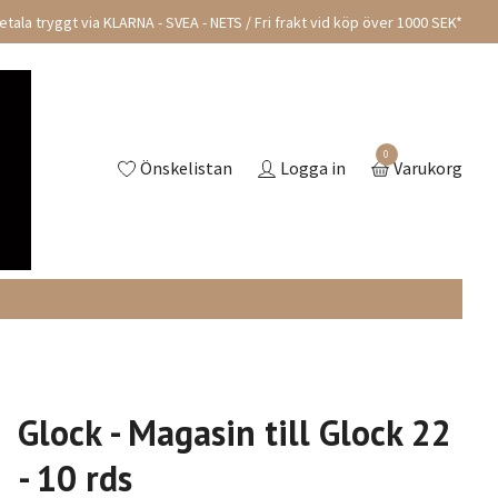
tala tryggt via KLARNA - SVEA - NETS / Fri frakt vid köp över 1000 SEK*
0
Önskelistan
Logga in
Varukorg
Glock - Magasin till Glock 22
- 10 rds