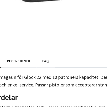
RECENSIONER
FAQ
magasin för Glock 22 med 10 patroners kapacitet. Desi
och enkel service. Passar pistoler som accepterar st
rdelar
ssform:
Utformat för Glock 22 för säker och konsekvent funktion.