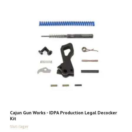
Cajun Gun Works - IDPA Production Legal Decocker
E
Kit
3
Slut i lager