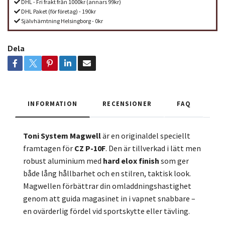
DHL - Fri frakt från 1000kr (annars 99kr)
DHL Paket (för företag) - 190kr
Självhämtning Helsingborg - 0kr
Dela
INFORMATION
RECENSIONER
FAQ
Toni System Magwell
är en originaldel speciellt
framtagen för
CZ P-10F
. Den är tillverkad i lätt men
robust aluminium med
hard elox finish
som ger
både lång hållbarhet och en stilren, taktisk look.
Magwellen förbättrar din omladdningshastighet
genom att guida magasinet in i vapnet snabbare –
en ovärderlig fördel vid sportskytte eller tävling.