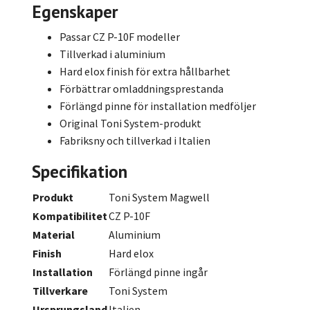
Egenskaper
Passar CZ P-10F modeller
Tillverkad i aluminium
Hard elox finish för extra hållbarhet
Förbättrar omladdningsprestanda
Förlängd pinne för installation medföljer
Original Toni System-produkt
Fabriksny och tillverkad i Italien
Specifikation
Produkt
Toni System Magwell
Kompatibilitet
CZ P-10F
Material
Aluminium
Finish
Hard elox
Installation
Förlängd pinne ingår
Tillverkare
Toni System
Ursprungsland
Italien