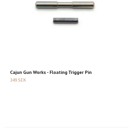
C
Cajun Gun Works - Floating Trigger Pin
4
349 SEK