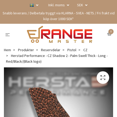
Inkl. moms
SEK
Snabb leverans / Delbetala tryggt via KLARNA - SVEA - NETS / Fri frakt vid
köp över 1000 SEK*
0
Hem
Produkter
Reservdelar
Pistol
CZ
Herstad Performance - CZ Shadow 2 - Palm Swell Thick - Long -
Red/Black/(Black logo)