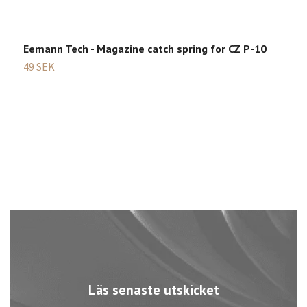
Eemann Tech - Magazine catch spring for CZ P-10
49 SEK
C
1
Läs senaste utskicket