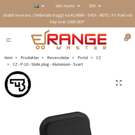
Inkl. moms
SEK
Snabb leverans / Delbetala tryggt via KLARNA - SVEA - NETS / Fri frakt vid
köp över 1000 SEK*
0
Hem
Produkter
Reservdelar
Pistol
CZ
CZ - P-10 - Slide plug - Aluminium - Svart