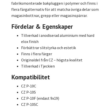
fabriksmonterade bakpluggen i polymer och finns i
flera färgalternativ för att matcha övriga delar som
magasinbottnar, grepp eller magasinspärrar.
Fördelar & Egenskaper
Tillverkad i anodiserad aluminium med hard
elox finish
Förbättrar slitstyrka och estetik
Finns i flera färger
Originaldel från CZ – högsta kvalitet
Tillverkad i Tjeckien
Kompatibilitet
CZ P-10C
CZ P-10S
CZ P-10F (endast 9x19)
CZ P-10SC