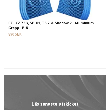
CZ - CZ 75B, SP-01, TS 2 & Shadow 2 - Aluminium
U
Grepp - Blå
1
890 SEK
Läs senaste utskicket