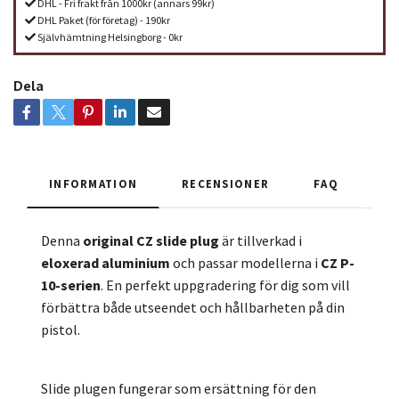
DHL - Fri frakt från 1000kr (annars 99kr)
DHL Paket (för företag) - 190kr
Självhämtning Helsingborg - 0kr
Dela
INFORMATION
RECENSIONER
FAQ
Denna
original CZ slide plug
är tillverkad i
eloxerad aluminium
och passar modellerna i
CZ P-
10-serien
. En perfekt uppgradering för dig som vill
förbättra både utseendet och hållbarheten på din
pistol.
Slide plugen fungerar som ersättning för den