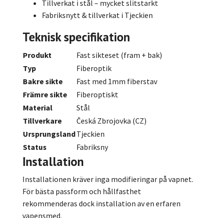
Tillverkat i stål – mycket slitstarkt
Fabriksnytt & tillverkat i Tjeckien
Teknisk specifikation
Produkt
Fast sikteset (fram + bak)
Typ
Fiberoptik
Bakre sikte
Fast med 1mm fiberstav
Främre sikte
Fiberoptiskt
Material
Stål
Tillverkare
Česká Zbrojovka (CZ)
Ursprungsland
Tjeckien
Status
Fabriksny
Installation
Installationen kräver inga modifieringar på vapnet.
För bästa passform och hållfasthet
rekommenderas dock installation av en erfaren
vapensmed.