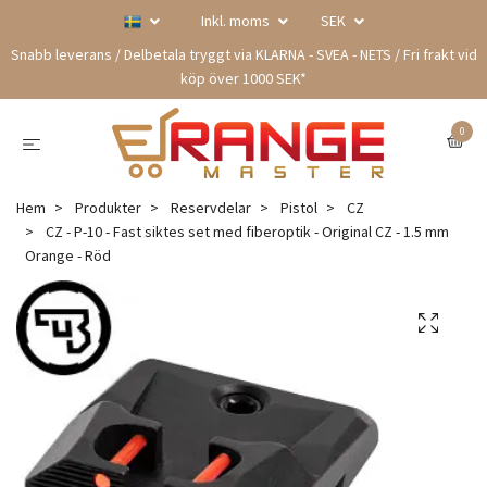
Inkl. moms
SEK
Snabb leverans / Delbetala tryggt via KLARNA - SVEA - NETS / Fri frakt vid
köp över 1000 SEK*
0
Hem
Produkter
Reservdelar
Pistol
CZ
CZ - P-10 - Fast siktes set med fiberoptik - Original CZ - 1.5 mm
Orange - Röd