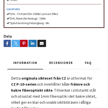
Leverans
DHL - Fri frakt från 1000kr (annars 99kr)
DHL Paket (för företag) - 190kr
Självhämtning Helsingborg - 0kr
Dela
INFORMATION
RECENSIONER
FAQ
Detta
originala sikteset från CZ
är utformat för
CZ P-10-serien
och innehåller både
främre och
bakre fiberoptiskt sikte
. Tillverkat i slitstarkt stål
och utrustat med 1mm fiberoptik i det bakre siktet,
vilket ger en klar och snabb siktbild även i dåliga