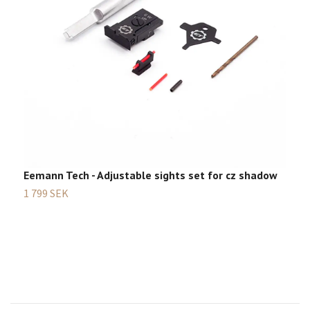
I
Sl
Eemann Tech - Adjustable sights set for cz shadow
1 799 SEK