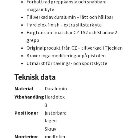
Förbättrad greppkänsla och snabbare
magasinbyte
Tillverkad av duralumin – lätt och hållbar
Hard elox finish – extra slitstark yta
Färgton som matchar CZ TS2 och Shadow 2-
grepp
Originalprodukt från CZ – tillverkad i Tjeckien
Kräver inga modifieringar på pistolen
Utmärkt för tävlings- och sportskytte
Teknisk data
Material
Duralumin
Ytbehandling
Hard elox
3
Positioner
justerbara
lägen
Skruv
Montering
medföljer