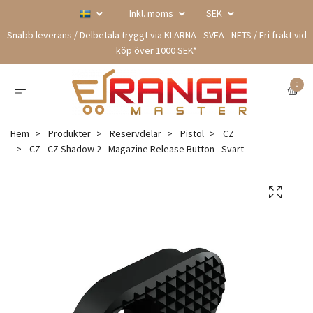
Inkl. moms
SEK
Snabb leverans / Delbetala tryggt via KLARNA - SVEA - NETS / Fri frakt vid
köp över 1000 SEK*
0
Hem
Produkter
Reservdelar
Pistol
CZ
CZ - CZ Shadow 2 - Magazine Release Button - Svart