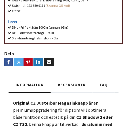
Nets - Svea - Faktura, Delbetalning, Kort, Konto, Bank
Swish - till 123 650 9111
(Skanna QR kod)
Offert
Leverans
DHL - Fri frakt från 1000kr (annars 99kr)
DHL Paket (för företag) - 190kr
Självhämtning Helsingborg - 0kr
Dela
INFORMATION
RECENSIONER
FAQ
Original CZ Justerbar Magasinknapp
är en
premiumuppgradering för dig som vill optimera
både funktion och estetik på din
CZ Shadow 2 eller
CZ TS2
. Denna knapp är tillverkad i
duralumin med