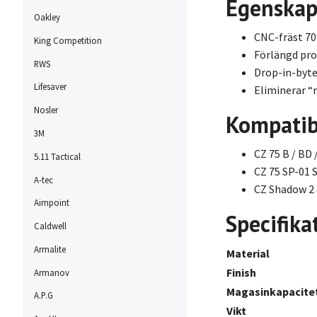
Egenskap
Oakley
CNC-fräst 70
King Competition
Förlängd pro
RWS
Drop-in-byte
Lifesaver
Eliminerar “
Nosler
Kompatibi
3M
CZ 75 B / BD
5.11 Tactical
CZ 75 SP-01
A-tec
CZ Shadow 2
Aimpoint
Specifika
Caldwell
Armalite
Material
Finish
Armanov
Magasinkapacite
A.P.G
Vikt