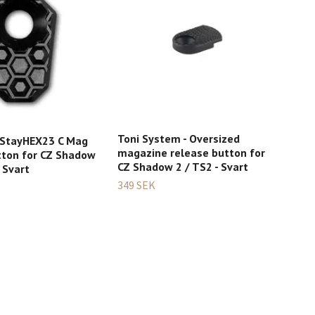
Toni System - Oversized
CZ -
- StayHEX23 C Mag
magazine release button for
Alu
tton for CZ Shadow
CZ Shadow 2 / TS2 - Svart
 Svart
1 59
349 SEK