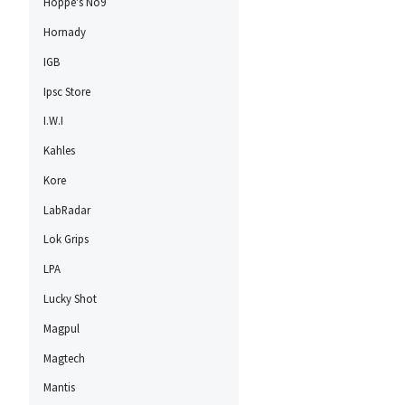
Hoppe's No9
Hornady
IGB
Ipsc Store
I.W.I
Kahles
Kore
LabRadar
Lok Grips
LPA
Lucky Shot
Magpul
Magtech
Mantis