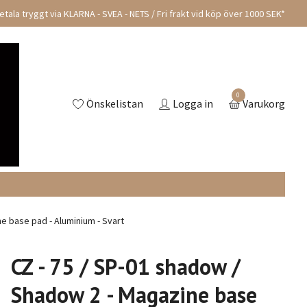
tala tryggt via KLARNA - SVEA - NETS / Fri frakt vid köp över 1000 SEK*
0
Önskelistan
Logga in
Varukorg
e base pad - Aluminium - Svart
CZ - 75 / SP-01 shadow /
Shadow 2 - Magazine base