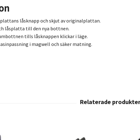
ion
plattans lås­knapp och skjut av original­plattan.
ch lås­platta till den nya bottnen.
um­bottnen tills lås­knappen klickar i läge.
asin­passning i magwell och säker matning.