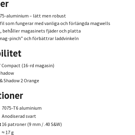
er
75-aluminium – lätt men robust
fil som fungerar med vanliga och förlängda magwells
, behåller magasinets fjäder och platta
mag-pinch” och förbättrar ladd­vinkeln
litet
 / Compact (16-rd magasin)
 Shadow
 & Shadow 2 Orange
tioner
7075-T6 aluminium
Anodiserad svart
t
16 patroner (9 mm / .40 S&W)
≈ 17 g