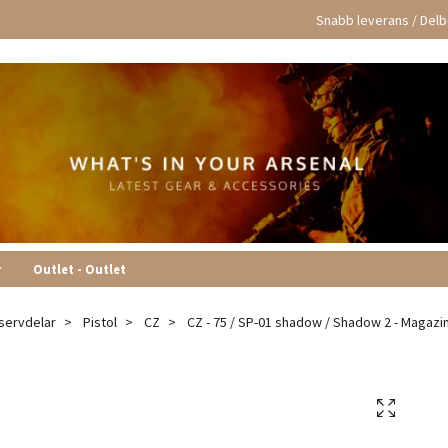
Snabb leverans / Delbe
r
Outlet - Outlet
servdelar
Pistol
CZ
CZ - 75 / SP-01 shadow / Shadow 2 - Magazin