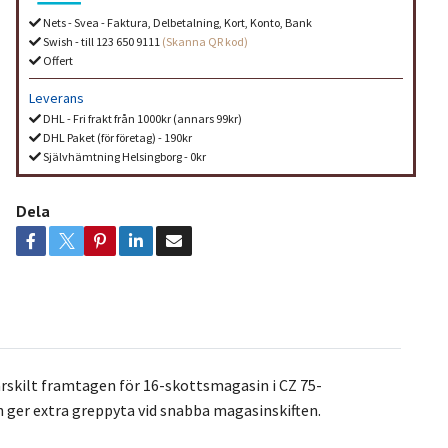
Nets - Svea - Faktura, Delbetalning, Kort, Konto, Bank
Swish - till 123 650 9111
(Skanna QR kod)
Offert
Leverans
DHL - Fri frakt från 1000kr (annars 99kr)
DHL Paket (för företag) - 190kr
Självhämtning Helsingborg - 0kr
Dela
rskilt framtagen för 16-skottsmagasin i CZ 75-
 ger extra greppyta vid snabba magasinskiften.