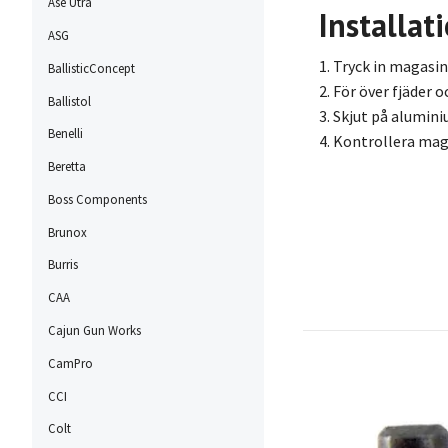
Ase Utra
Installat
ASG
1. Tryck in magasin
BallisticConcept
2. För över fjäder o
Ballistol
3. Skjut på alumini
Benelli
4. Kontrollera mag
Beretta
Boss Components
Brunox
Burris
CAA
Cajun Gun Works
CamPro
CCI
Colt