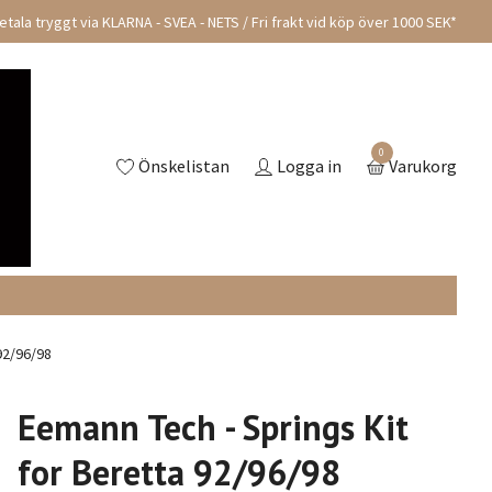
tala tryggt via KLARNA - SVEA - NETS / Fri frakt vid köp över 1000 SEK*
0
Önskelistan
Logga in
Varukorg
92/96/98
Eemann Tech - Springs Kit
for Beretta 92/96/98