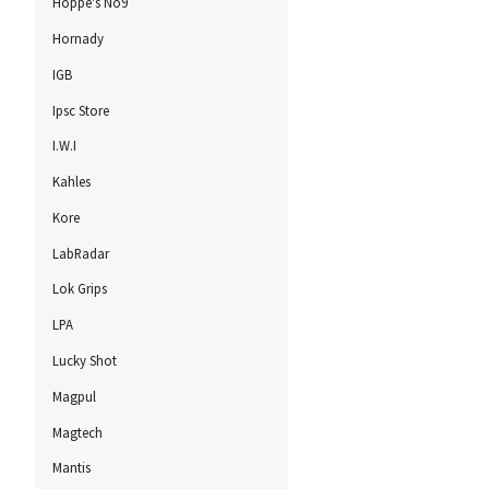
Hoppe's No9
Hornady
IGB
Ipsc Store
I.W.I
Kahles
Kore
LabRadar
Lok Grips
LPA
Lucky Shot
Magpul
Magtech
Mantis