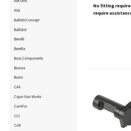
Ase Utra
No fitting requir
ASG
require assistance
BallisticConcept
Ballistol
Benelli
Beretta
Boss Components
Brunox
Burris
CAA
Cajun Gun Works
CamPro
CCI
Colt