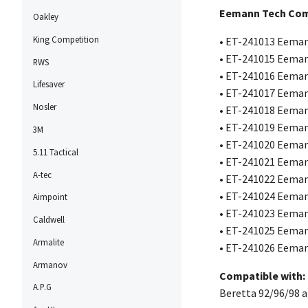
Eemann Tech Compe
Oakley
King Competition
• ET-241013 Eemann
• ET-241015
Eemann
RWS
• ET-241016
Eemann
Lifesaver
• ET-241017
Eemann
Nosler
• ET-241018
Eemann
• ET-241019
Eemann
3M
• ET-241020
Eemann
5.11 Tactical
• ET-241021
Eemann
A-tec
• ET-241022
Eemann
• ET-241024
Eemann
Aimpoint
• ET-241023
Eemann
Caldwell
• ET-241025
Eemann
Armalite
• ET-241026
Eemann
Armanov
Compatible with:
A.P.G
Beretta 92/96/98 a