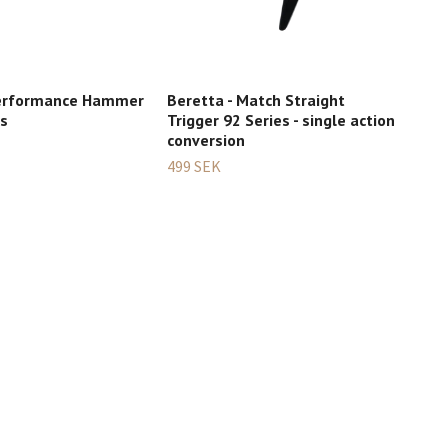
Performance Hammer
Beretta - Match Straight
Eem
es
Trigger 92 Series - single action
Spr
conversion
109
499 SEK