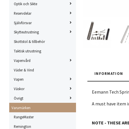
Optik och Sikte
Reservdelar
Självförsvar
Skytteutrustning
Skottstol & tillbehör
Taktisk utrustning
Vapenvård
Väder & Vind
INFORMATION
Vapen
Väskor
Eemann Tech Spring
Övrigt
A must have item i
Varumärken
RangeMaster
NOTE - THESE A
Remington