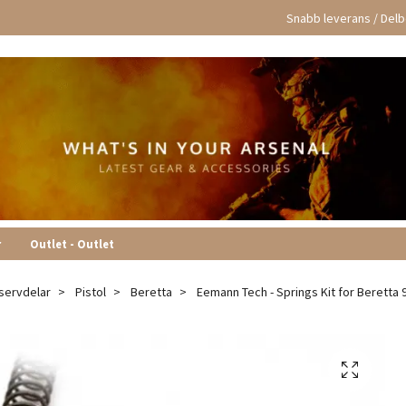
Snabb leverans / Delbe
r
Outlet - Outlet
servdelar
Pistol
Beretta
Eemann Tech - Springs Kit for Beretta 