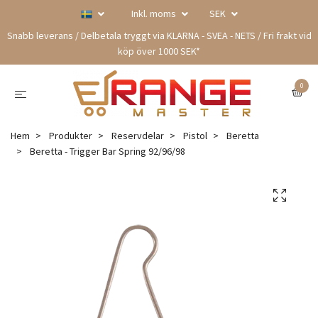
Inkl. moms
SEK
Snabb leverans / Delbetala tryggt via KLARNA - SVEA - NETS / Fri frakt vid
köp över 1000 SEK*
0
Hem
Produkter
Reservdelar
Pistol
Beretta
Beretta - Trigger Bar Spring 92/96/98