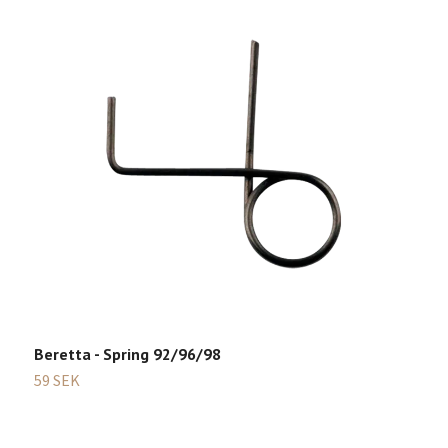
B
1
Beretta - Spring 92/96/98
59 SEK