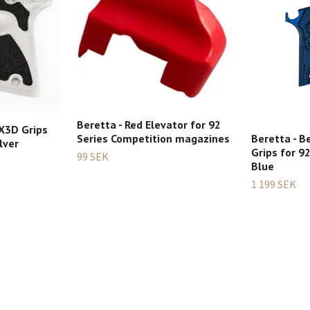
Beretta - Red Elevator for 92
 X3D Grips
Series Competition magazines
Beretta - B
lver
Grips for 9
99 SEK
Blue
1 199 SEK