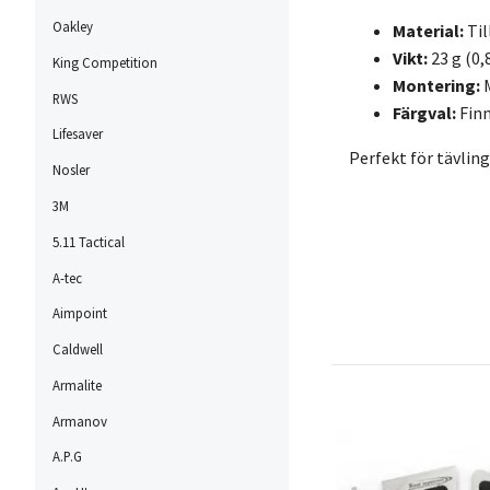
Oakley
Material:
Til
Vikt:
23 g (0,
King Competition
Montering:
M
RWS
Färgval:
Finn
Lifesaver
Perfekt för tävling
Nosler
3M
5.11 Tactical
A-tec
Aimpoint
Caldwell
Armalite
Armanov
A.P.G