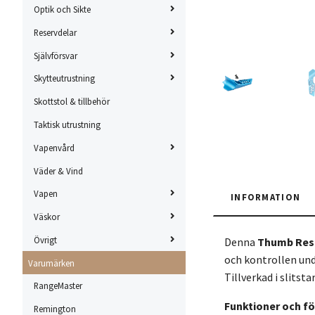
Optik och Sikte
Reservdelar
Självförsvar
Skytteutrustning
Skottstol & tillbehör
Taktisk utrustning
Vapenvård
Väder & Vind
Vapen
INFORMATION
Väskor
Övrigt
Denna
Thumb Res
och kontrollen und
Varumärken
Tillverkad i slitst
RangeMaster
Funktioner och fö
Remington