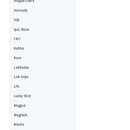
Hoppe's No9
Hornady
IGB
Ipsc Store
I.W.I
Kahles
Kore
LabRadar
Lok Grips
LPA
Lucky Shot
Magpul
Magtech
Mantis