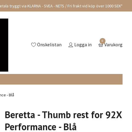
tala tryggt via KLARNA - SVEA - NETS / Fri frakt vid köp över 1000 SEK*
0
Önskelistan
Logga in
Varukorg
ce - Blå
Beretta - Thumb rest for 92X
Performance - Blå