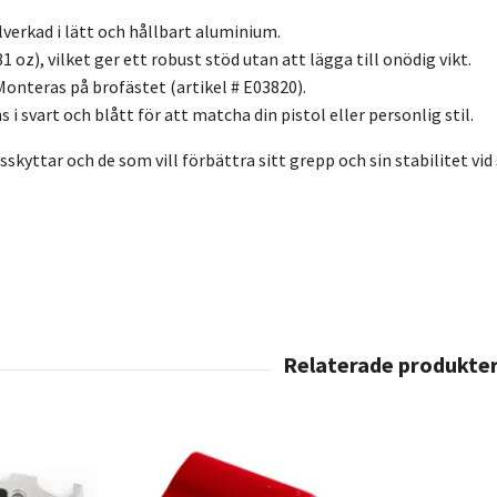
lverkad i lätt och hållbart aluminium.
81 oz), vilket ger ett robust stöd utan att lägga till onödig vikt.
onteras på brofästet (artikel # E03820).
s i svart och blått för att matcha din pistol eller personlig stil.
sskyttar och de som vill förbättra sitt grepp och sin stabilitet v