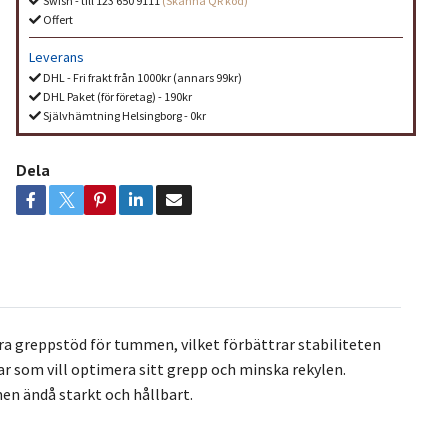
Swish - till 123 650 9111
(Skanna QR kod)
Offert
Leverans
DHL - Fri frakt från 1000kr (annars 99kr)
DHL Paket (för företag) - 190kr
Självhämtning Helsingborg - 0kr
Dela
ra greppstöd för tummen, vilket förbättrar stabiliteten
ar som vill optimera sitt grepp och minska rekylen.
 men ändå starkt och hållbart.