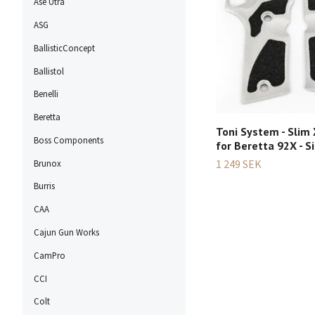
Ase Utra
ASG
BallisticConcept
Ballistol
Benelli
Beretta
Toni System - Slim
Boss Components
for Beretta 92X - Si
1 249 SEK
Brunox
Burris
CAA
Cajun Gun Works
CamPro
CCI
Colt