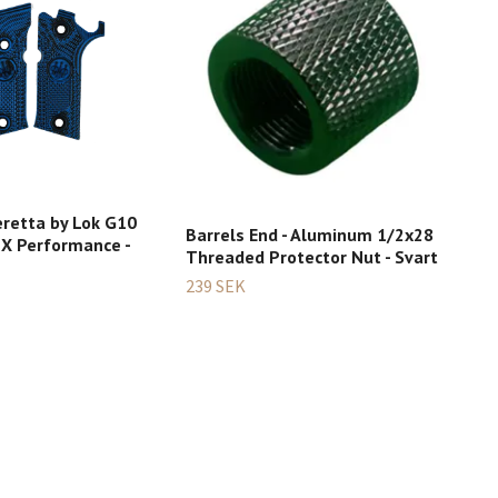
eretta by Lok G10
Ton
Barrels End - Aluminum 1/2x28
2X Performance -
Hög
Threaded Protector Nut - Svart
Röd
239 SEK
699