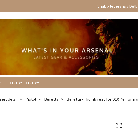
Snabb leverans / Delbe
r
Outlet - Outlet
servdelar
Pistol
Beretta
Beretta - Thumb rest for 92X Performan