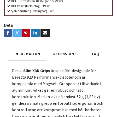
DHL - Fri frakt från 1000kr (annars 99kr)
DHL Paket (för företag) - 190kr
Självhämtning Helsingborg - 0kr
Dela
INFORMATION
RECENSIONER
FAQ
Dessa
Slim X3D Grips
är specifikt designade för
Beretta 92X Performance-pistoler och är
kompatibla med Magwell. Greppen är tillverkade i
aluminium, vilket ger en robust och lätt
konstruktion. Med en vikt på endast 52 g (1,83 oz)
ger dessa smala grepp en förbättrad ergonomi och
kontroll utan att kompromissa med hållbarheten.
Den smala profilen är idealisk för skyttar som vill