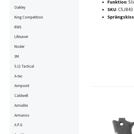
Funktion
: S
Oakley
SKU
: C5J843
Sprängskiss
King Competition
RWS
Lifesaver
Nosler
3M
5.11 Tactical
A-tec
Aimpoint
Caldwell
Armalite
Armanov
A.P.G