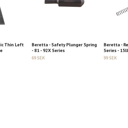
ic Thin Left
Beretta - Safety Plunger Spring
Beretta - Re
ce
- 81 - 92X Series
Series - 15l
69 SEK
99 SEK