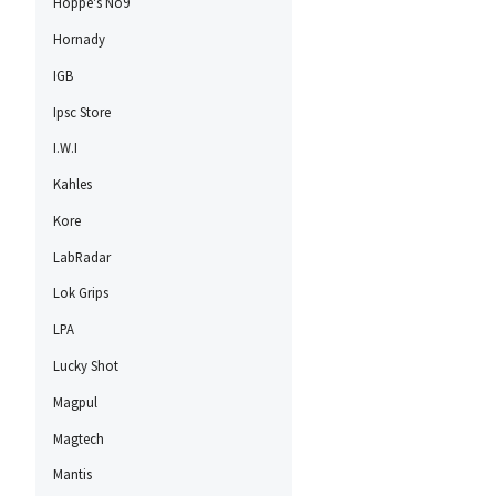
Hoppe's No9
Hornady
IGB
Ipsc Store
I.W.I
Kahles
Kore
LabRadar
Lok Grips
LPA
Lucky Shot
Magpul
Magtech
Mantis