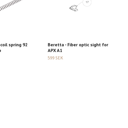
coil spring 92
Beretta - Fiber optic sight for
Eem
b
APX A1
Firi
92/
599 SEK
109