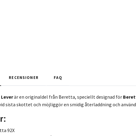
RECENSIONER
FAQ
 Lever
är en originaldel från Beretta, speciellt designad för
Beret
vid sista skottet och möjliggör en smidig återladdning och använd
r:
etta 92X