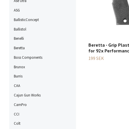
Ase Utra
ASG
BallisticConcept
Ballistol
Benelli
Beretta - Grip Plast
Beretta
for 92x Performan
Boss Components
199 SEK
Brunox
Burris
CAA
Cajun Gun Works
CamPro
CCI
Colt