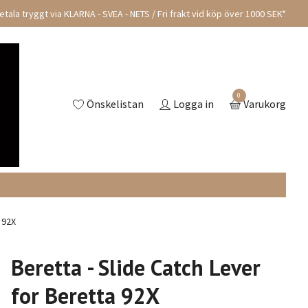
tala tryggt via KLARNA - SVEA - NETS / Fri frakt vid köp över 1000 SEK*
0
Önskelistan
Logga in
Varukorg
 92X
Beretta - Slide Catch Lever
for Beretta 92X