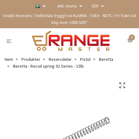
Inkl. moms
SEK
Snabb leverans / Delbetala tryggt via KLARNA - SVEA - NETS / Fri frakt vid
köp över 1000 SEK*
0
Hem
Produkter
Reservdelar
Pistol
Beretta
Beretta - Recoil spring 92 Series - 15lb