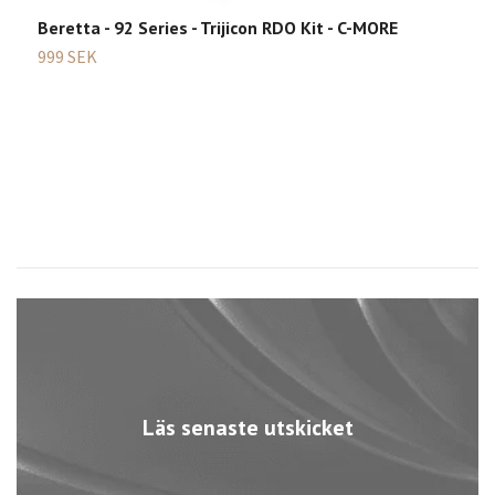
Beretta - 92 Series - Trijicon RDO Kit - C-MORE
999 SEK
B
S
4
Läs senaste utskicket