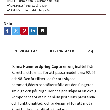
DHL - Fri frakt från 1000kr (annars 99kr)
DHL Paket (för företag) - 190kr
Självhämtning Helsingborg - 0kr
Dela
INFORMATION
RECENSIONER
FAQ
Denna
Hammer Spring Cap
är en originaldel från
Beretta, utformad för att passa modellerna 92, 96
och 98. Den är tillverkad för att skydda
hammarfjädern och säkerställa att den fungerar
smidigt och pålitligt. Denna fjäderkåpa är en viktig
komponent för att bibehålla pistolens prestanda
och funktionalitet, och är designad för att möta
Berettas höga kvalitetsstandarder.