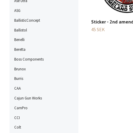
Ase Utra
ASG
BallisticConcept
Sticker - 2nd ame
45 SEK
Ballistol
Benelli
Beretta
Boss Components
Brunox
Burris
CAA
Cajun Gun Works
CamPro
CCI
Colt