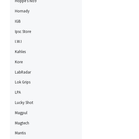
Hoppe's No9
Hornady
IGB
Ipsc Store
I.W.I
Kahles
Kore
LabRadar
Lok Grips
LPA
Lucky Shot
Magpul
Magtech
Mantis