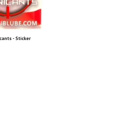
Hor
99 
cants - Sticker