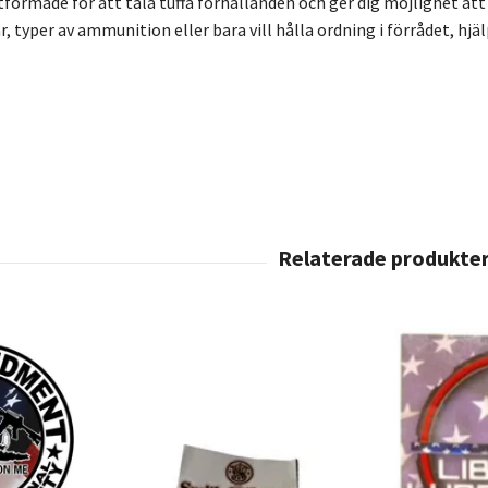
formade för att tåla tuffa förhållanden och ger dig möjlighet att t
ar, typer av ammunition eller bara vill hålla ordning i förrådet, hj