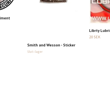
ndment
Librty Lubri
20 SEK
Smith and Wesson - Sticker
Slut i lager