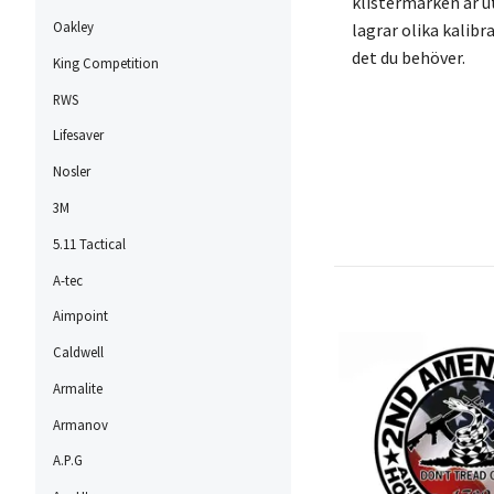
klistermärken är ut
Oakley
lagrar olika kalibr
det du behöver.
King Competition
RWS
Lifesaver
Nosler
3M
5.11 Tactical
A-tec
Aimpoint
Caldwell
Armalite
Armanov
A.P.G