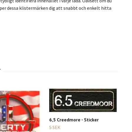
ydligt identifiera innehållet i varje låda. Oavsett om du
älper dessa klistermärken dig att snabbt och enkelt hitta
6,5 Creedmore - Sticker
5 SEK