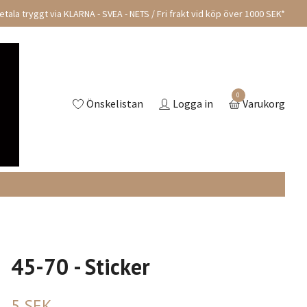
tala tryggt via KLARNA - SVEA - NETS / Fri frakt vid köp över 1000 SEK*
0
Önskelistan
Logga in
Varukorg
45-70 - Sticker
5 SEK