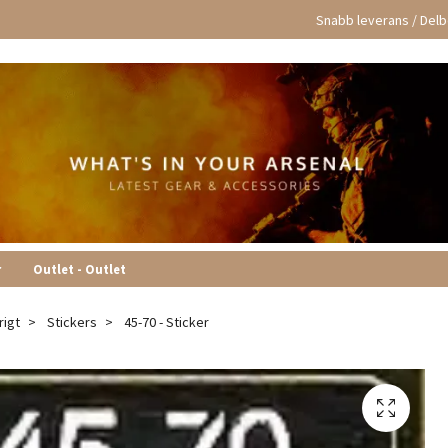
Snabb leverans / Delbe
r
Outlet - Outlet
rigt
Stickers
45-70 - Sticker