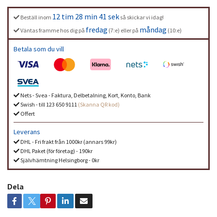
12 tim 28 min 41 sek
Beställ inom
så skickar vi idag!
fredag
måndag
Väntas framme hos dig på
(7:e) eller på
(10:e)
Betala som du vill
Nets - Svea - Faktura, Delbetalning, Kort, Konto, Bank
Swish - till 123 650 9111
(Skanna QR kod)
Offert
Leverans
DHL - Fri frakt från 1000kr (annars 99kr)
DHL Paket (för företag) - 190kr
Självhämtning Helsingborg - 0kr
Dela