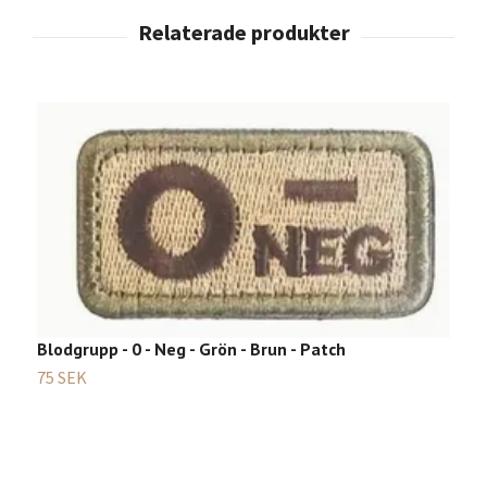
B
Blodgrupp - 0 - Neg - Grön - Brun - Patch
7
75 SEK