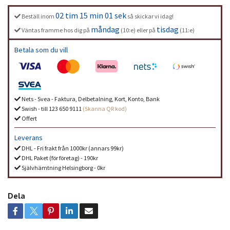
02 tim 15 min 01 sek
Beställ inom
så skickar vi idag!
måndag
tisdag
Väntas framme hos dig på
(10:e) eller på
(11:e)
Betala som du vill
Nets - Svea - Faktura, Delbetalning, Kort, Konto, Bank
Swish - till 123 650 9111
(Skanna QR kod)
Offert
Leverans
DHL - Fri frakt från 1000kr (annars 99kr)
DHL Paket (för företag) - 190kr
Självhämtning Helsingborg - 0kr
Dela