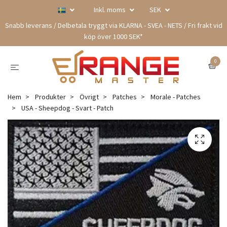
Inkl. moms
SEK
Snabb leverans / Delbetala tryggt via KLARNA - SVEA - NETS / Fri frakt vid
köp över 1000 SEK*
0
Hem
Produkter
Övrigt
Patches
Morale - Patches
USA - Sheepdog - Svart - Patch