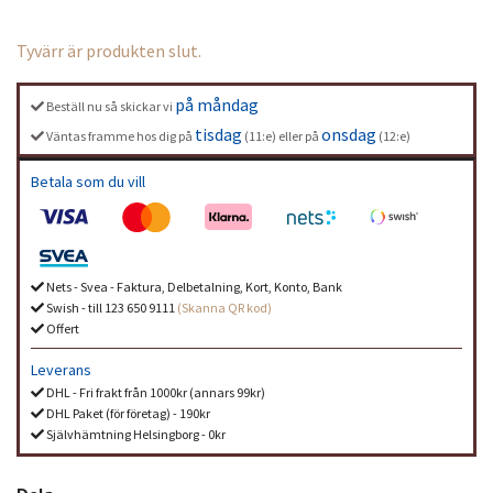
Tyvärr är produkten slut.
på måndag
Beställ nu så skickar vi
tisdag
onsdag
Väntas framme hos dig på
(11:e) eller på
(12:e)
Betala som du vill
Nets - Svea - Faktura, Delbetalning, Kort, Konto, Bank
Swish - till 123 650 9111
(Skanna QR kod)
Offert
Leverans
DHL - Fri frakt från 1000kr (annars 99kr)
DHL Paket (för företag) - 190kr
Självhämtning Helsingborg - 0kr