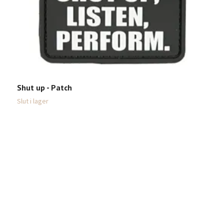
Shut up - Patch
Slut i lager
3
Sl