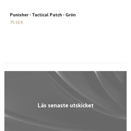
7
Punisher - Tactical Patch - Grön
75 SEK
Läs senaste utskicket