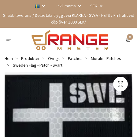
Inkl. moms
SEK
Snabb leverans / Delbetala tryggt via KLARNA - SVEA - NETS / Fri frakt vid
köp över 1000 SEK*
0
Hem
Produkter
Övrigt
Patches
Morale - Patches
Sweden Flag - Patch - Svart