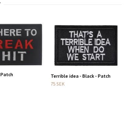
- Patch
Terrible idea - Black - Patch
75 SEK
Mun
75 