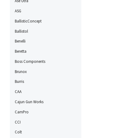
Ase Utra
ASG
BallisticConcept
Ballistol
Benelli
Beretta
Boss Components
Brunox
Burris
CAA
Cajun Gun Works
CamPro
CCI
Colt