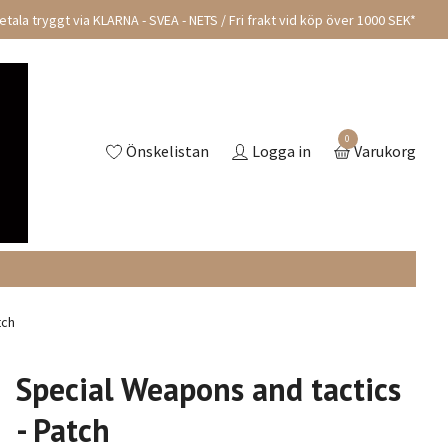
tala tryggt via KLARNA - SVEA - NETS / Fri frakt vid köp över 1000 SEK*
0
Önskelistan
Logga in
Varukorg
tch
Special Weapons and tactics
- Patch