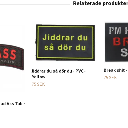
Break shit 
Jiddrar du så dör du - PVC -
Yellow
75 SEK
75 SEK
ad Ass Tab -