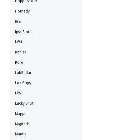
Hoppe's No9
Hornady
IGB
Ipsc Store
I.W.I
Kahles
Kore
LabRadar
Lok Grips
LPA
Lucky Shot
Magpul
Magtech
Mantis