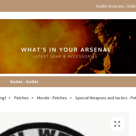
Snabb leverans / Delbe
r
Outlet - Outlet
rigt
Patches
Morale - Patches
Special Weapons and tactics - Pa