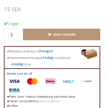
75 SEK
I lager.
LÄGG I KORGEN
imorgon
Beställ nu så skickar vi
tisdag
Väntas framme hos dig på
(11:e) eller på
onsdag
(12:e)
Betala som du vill
Nets - Svea - Faktura, Delbetalning, Kort, Konto, Bank
Swish - till 123 650 9111
(Skanna QR kod)
Offert