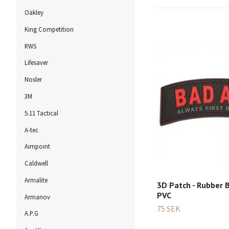
Oakley
King Competition
RWS
Lifesaver
Nosler
3M
5.11 Tactical
A-tec
Aimpoint
Caldwell
Armalite
3D Patch - Rubber B
PVC
Armanov
75 SEK
A.P.G