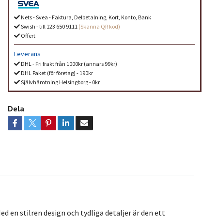
Nets - Svea - Faktura, Delbetalning, Kort, Konto, Bank
Swish - till 123 650 9111
(Skanna QR kod)
Offert
Leverans
DHL - Fri frakt från 1000kr (annars 99kr)
DHL Paket (för företag) - 190kr
Självhämtning Helsingborg - 0kr
Dela
ed en stilren design och tydliga detaljer är den ett