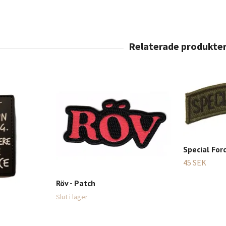
Special For
45 SEK
Röv - Patch
Slut i lager