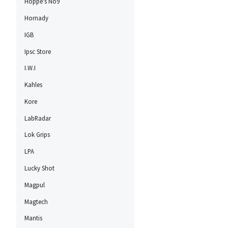
Hoppe's No9
Hornady
IGB
Ipsc Store
I.W.I
Kahles
Kore
LabRadar
Lok Grips
LPA
Lucky Shot
Magpul
Magtech
Mantis