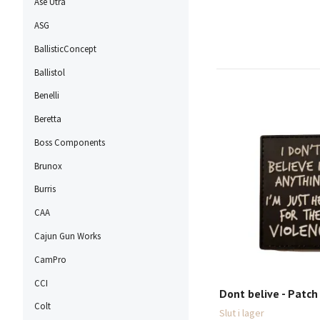
Ase Utra
ASG
BallisticConcept
Ballistol
Benelli
Beretta
Boss Components
Brunox
Burris
CAA
Cajun Gun Works
CamPro
CCI
Dont belive - Patch
Colt
Slut i lager