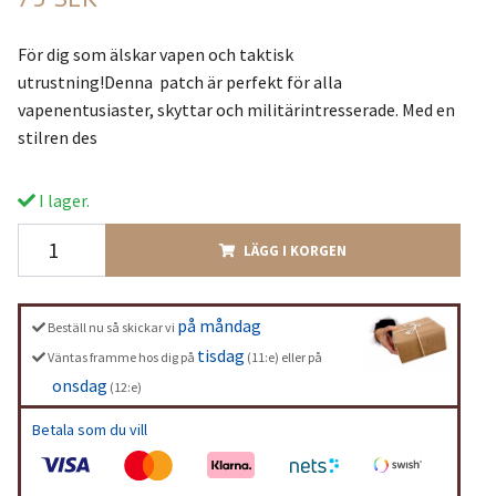
För dig som älskar vapen och taktisk
utrustning!Denna patch är perfekt för alla
vapenentusiaster, skyttar och militärintresserade. Med en
stilren des
I lager.
LÄGG I KORGEN
på måndag
Beställ nu så skickar vi
tisdag
Väntas framme hos dig på
(11:e) eller på
onsdag
(12:e)
Betala som du vill