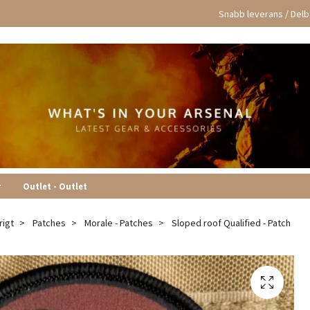
Snabb leverans / Delbe
r
Outlet - Outlet
rigt
Patches
Morale - Patches
Sloped roof Qualified - Patch