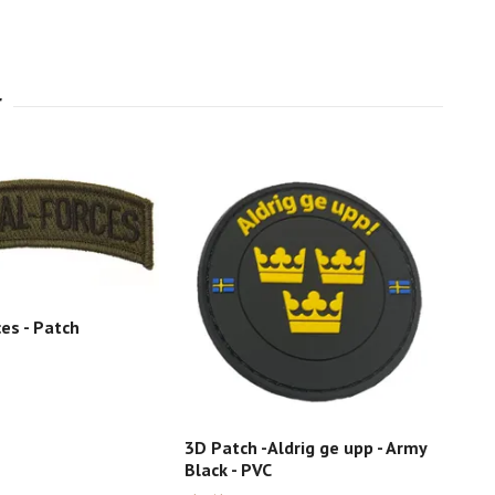
ces - Patch
Ghos
75 
3D Patch -Aldrig ge upp - Army
Black - PVC