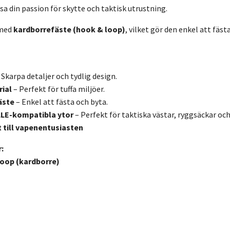
sa din passion för skytte och taktisk utrustning.
med
kardborrefäste (hook & loop)
, vilket gör den enkel att fäs
 Skarpa detaljer och tydlig design.
rial
– Perfekt för tuffa miljöer.
äste
– Enkel att fästa och byta.
LLE-kompatibla ytor
– Perfekt för taktiska västar, ryggsäckar och
 till vapenentusiasten
:
oop (kardborre)