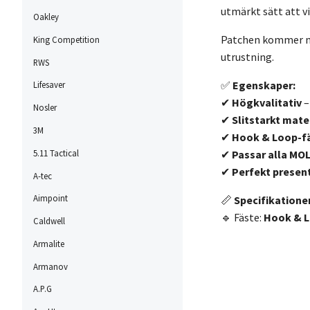
utmärkt sätt att vi
Oakley
Patchen kommer 
King Competition
utrustning.
RWS
✅
Egenskaper:
Lifesaver
✔
Högkvalitativ
–
Nosler
✔
Slitstarkt mate
3M
✔
Hook & Loop-f
5.11 Tactical
✔
Passar alla MO
✔
Perfekt present
A-tec
Aimpoint
📏
Specifikationer
🔹 Fäste:
Hook & L
Caldwell
Armalite
Armanov
A.P.G