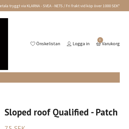
tala tryggt via KLARNA - SVEA - NETS / Fri frakt vid köp över 1000 SEK*
0
Önskelistan
Logga in
Varukorg
Sloped roof Qualified - Patch
75 SEK