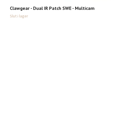
7
Clawgear - Dual IR Patch SWE - Multicam
Slut i lager