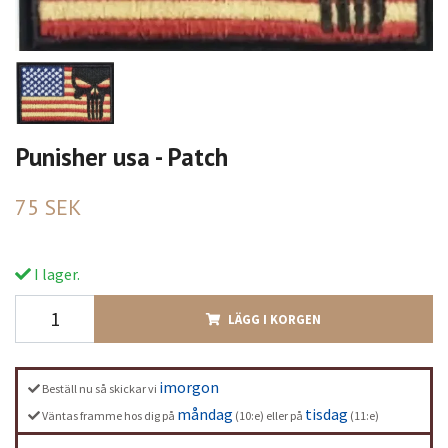
Punisher usa - Patch
75 SEK
I lager.
LÄGG I KORGEN
imorgon
Beställ nu så skickar vi
måndag
tisdag
Väntas framme hos dig på
(10:e) eller på
(11:e)