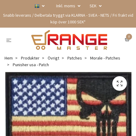
Inkl. moms
SEK
Snabb leverans / Delbetala tryggt via KLARNA - SVEA - NETS / Fri frakt vid
köp över 1000 SEK*
0
Hem
Produkter
Övrigt
Patches
Morale - Patches
Punisher usa - Patch